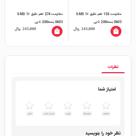
SMD
مقاومت 133 اهم دقیق ٪1 SMD
مقاومت 274 اهم دقیق ٪1 SMD
0603 بسته200 تایی
0603 بسته200 تایی
0603 بسته
ال
ریال
ریال
243,000
243,000
all
local_mall
local_mall
نظرات
امتیاز شما
ضعیف
متوسط
خوب
بسیار خوب
عالی
نظر خود را بنویسید