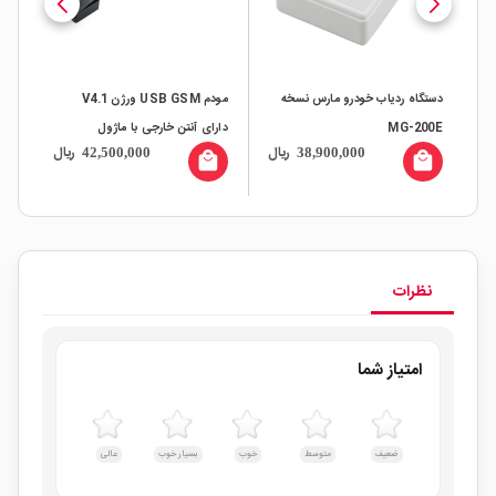
دستگاه ردیاب خودرو مارس نسخه
مودم USB GSM ورژن V4.1
MG-200E
دارای آنتن خارجی با ماژول
جغرافی
ال
ریال
ریال
42,500,000
38,900,000
Sim800c
all
local_mall
local_mall
نظرات
امتیاز شما
ضعیف
متوسط
خوب
بسیار خوب
عالی