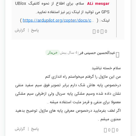
سلام، برای اطلاع از نحوه کانفیگ UBlox
ALi mesgar
GPS می توانید از لینک زیر نیز استفاده نمایید.
لینک : (
https://ardupilot.org/copter/docs/common-ublox-gps.html
)
پاسخ
|
گزارش
0
0
عبدالحسین حسینی فر
4 سال پیش
خریدار
|
سلام خسته نباشید
من این ماژول را گرفتم میخواستم راه اندازی کنم
درخصوص پایه هاش شک دارم برابر تصویر فوق سیم سفید منفی
نشان داده شده وسیم مشکی پایه سریال ولی ازطرفی سیم مشکی
معمولا برای منفی و قرمز مثبت استفاده میشه .
اگر لطف بفرمایید درخصوص معرفی پایه های ماژول توضیح بدهید
ممنون میشم .
پاسخ
|
گزارش
0
0