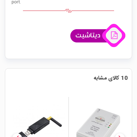
port.
10 کالای مشابه
ار