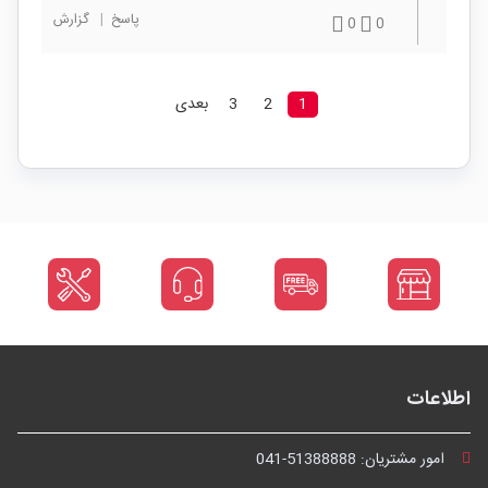
پاسخ
|
گزارش
0
0
1
2
3
بعدی
اطلاعات
امور مشتریان:
041-51388888