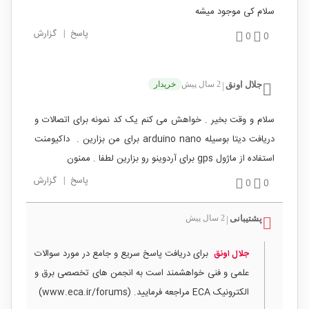
سلام کی موجود میشه
پاسخ
|
گزارش
0
0
جلال اونق
2 سال پیش
خریدار
|
سلام و وقت بخیر . خواهش می کنم یک کد نمونه برای اتصالات و
دریافت دیتا بوسیله arduino nano برای من بزارین . داکیومنت
استفاده از ماژول gps برای آردوینو رو بزارین لطفا . ممنون
پاسخ
|
گزارش
0
0
پشتیبانی
2 سال پیش
|
برای دریافت پاسخ سریع و جامع در مورد سوالات
جلال اونق
علمی و فنی خواهشمند است به انجمن های تخصصی برق و
الکترونیک ECA مراجعه فرمایید. (www.eca.ir/forums)