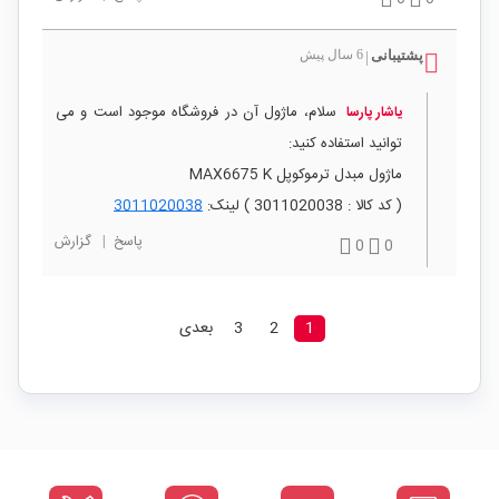
پشتیبانی
6 سال پیش
|
سلام، ماژول آن در فروشگاه موجود است و می
یاشار پارسا
توانید استفاده کنید:
ماژول مبدل ترموکوپل MAX6675 K
( کد کالا : 3011020038 ) لینک:
3011020038
پاسخ
|
گزارش
0
0
1
2
3
بعدی