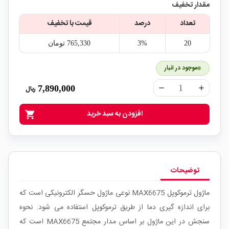
مقدار تخفیف
تعداد
درصد
قیمت با تخفیف
20
3%
765,330‎ تومان
موجود در انبار
7,890,000
ریال
remove
add
افزودن به سبد خرید
shopping_cart
توضیحات
ماژول ترموکوپل MAX6675 نوعی ماژول حسگر الکترونیکی است که
برای اندازه گیری دما از طریق ترموکوپل استفاده می شود. نحوه
سنجش در این ماژول بر اساس مدار مجتمع MAX6675 است که