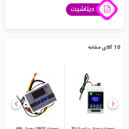
10 کالای مشابه
ترموستات دیجیتال و تایمر 6 تا 30
ترموستات 24VDC دیجیتال HW-