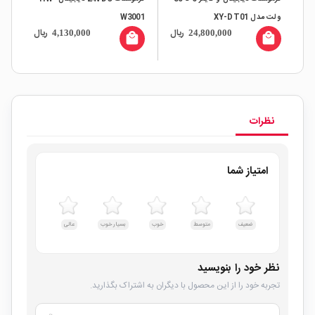
ولت مدل XY-DT01
W3001
ال
ریال
ریال
4,130,000
24,800,000
و سن
all
local_mall
local_mall
نظرات
امتیاز شما
ضعیف
متوسط
خوب
بسیار خوب
عالی
نظر خود را بنویسید
تجربه خود را از این محصول با دیگران به اشتراک بگذارید.