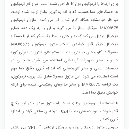
برای ارتباط با ترموکوپل نوع K طراحی شده است. در واقع ترموکوپل
ها حسگرهای دما هستند که با اندازه گیری ولتاژ تولید شده توسط
دو فلز غیرمشابه هنگام گرم شدن کار می کنند. ماژول ترموکوپل
MAX6675 سیگنال ولتاژ را می گیرد و آن را به یک عدد دمای
دیجیتال تبدیل می کند که به راحتی توسط یک میکروکنترلر یا دستگاه
دیجیتال دیگر قابل خواندن است. ماژول ترموکوپل MAX6675
معمولاً در کاربردهای صنعتی مانند سیستم های کنترل دما برای کوره
ها و یا سایر تجهیزات گرمایشی استفاده می شود. همچنین در
تحقیقات علمی و سایر کاربردهایی که اندازه گیری دقیق دما مهم
است استفاده می شود. این ماژول معمولاً شامل یک پروب ترموکوپل،
یک تراشه MAX6675 و سایر مدارهای پشتیبانی کننده برای ارائه
خوانش دقیق دما است.
با استفاده از ترموکوپل نوع
k
به همراه ماژول مبدل ، در این پکیج
قادر خواهید بود دماهای بالا تا 1024 درجه ی سانتی گراد را اندازه
گیری کنید .
خروجی ماژول دیجیتال بوده و پروتکل ارتباطی آن
SPI
می باشد.