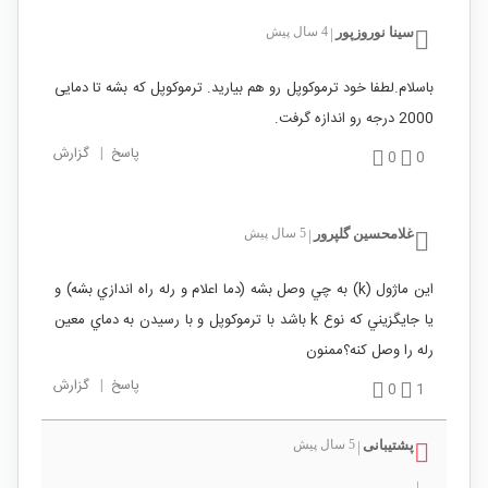
سینا نوروزپور
4 سال پیش
|
باسلام.لطفا خود ترموکوپل رو هم بیارید. ترموکوپل که بشه تا دمایی
2000 درجه رو اندازه گرفت.
پاسخ
|
گزارش
0
0
غلامحسين گلپرور
5 سال پیش
|
اين ماژول (k) به چي وصل بشه (دما اعلام و رله راه اندازي بشه) و
يا جايگزيني كه نوع k باشد با ترموكوپل و با رسيدن به دماي معين
رله را وصل كنه؟ممنون
پاسخ
|
گزارش
0
1
پشتیبانی
5 سال پیش
|