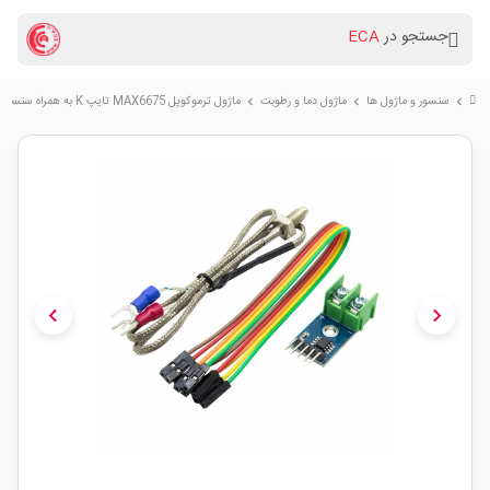
جستجو در
ECA
سنسور و ماژول ها
ماژول دما و رطوبت
ماژول ترموکوپل MAX6675 تایپ K به همراه سنسور
chevron_right
chevron_right
chevron_right
chevron_left
chevron_right