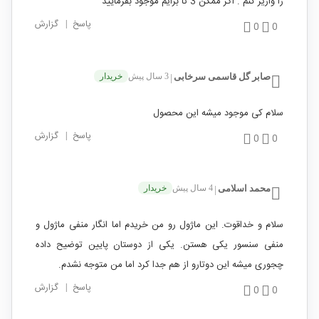
را واریز کنم . اگر ممکن 3 تا برایم موجود بفرمایید
پاسخ
|
گزارش
0
0
صابر گل قاسمی سرخابی
3 سال پیش
خریدار
|
سلام کی موجود میشه این محصول
پاسخ
|
گزارش
0
0
محمد اسلامی
4 سال پیش
خریدار
|
سلام و خداقوت. این ماژول رو من خریدم اما انگار منفی ماژول و
منفی سنسور یکی هستن. یکی از دوستان پایین توضیح داده
چجوری میشه این دوتارو از هم جدا کرد اما من متوجه نشدم.
پاسخ
|
گزارش
0
0