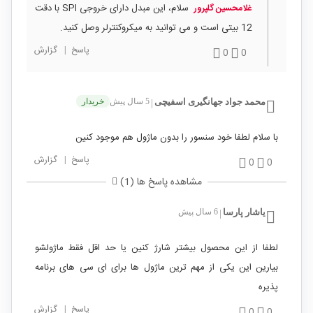
سلام، این مبدل دارای خروجی SPI با دقت
غلامحسين گلپرور
12 بیتی است و می توانید به میکروکنترلر وصل کنید.
پاسخ
|
گزارش
0
0
محمد جواد جهانگیری اسفیچی
5 سال پیش
خریدار
|
با سلام لطفا خود سنسور را بدون ماژول هم موجود کنین
پاسخ
|
گزارش
0
0
مشاهده پاسخ ها (1)
یاشار پارسا
6 سال پیش
|
لطفا از این محصول بیشتر شارژ کنین یا حد اقل فقط ماژولشو
بیارین این یکی از مهم ترین ماژول ها برای ای سی های برنامه
پذیره
پاسخ
|
گزارش
0
0