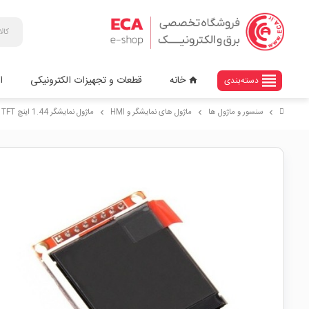
view_headline
خانه
قطعات و تجهیزات الکترونیکی
ا
دسته‌بندی
home
سنسور و ماژول ها
ماژول های نمایشگر و HMI
ماژول نمایشگر 1.44 اینچ TFT رزولوشن 128*128
chevron_right
chevron_right
chevron_right