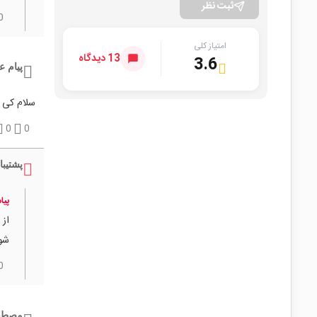
ثبت نظر
0
امتیاز کلی
13 دیدگاه
3.6
پیام ع
سلام کی 
0
0
پشتیبا
پیا
از 
شو
0
مصطف