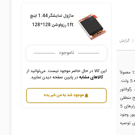
ماژول نمایشگر 1.44 اینچ
tft رزولوشن 128*128
|
گزارش
ناموجود
این کالا در حال حاضر موجود نیست. می‌توانید از
سلام و احترام، ماژول نمایشگر 1.44 اینچ TFT با رزولوشن 128×128 معمولاً
کالاهای مشابه
در پایین صفحه دیدن نمایید.
از درایور ST7735 استفاده می‌کند و ولتاژ کاری منطقی پایه‌های آن 3.3 ولت است، نه 5 ولت.
ل وجود رگولاتور
موجود شد به من خبر بده
notifications
و RESET مستقیماً به سطح منطقی
3.3 ولت متصل‌اند و تحمل 5 ولت ندارند. در صورت اتصال مستقیم به میکروکنترلرهای 5
درایور وجود
دی توصیه