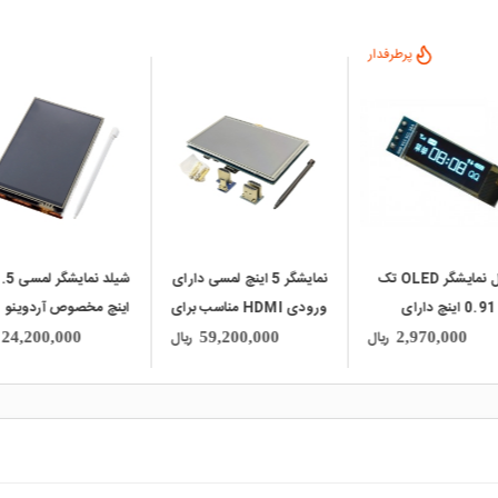
پرطرفدار
local_mall
local_mall
ماژول نمایشگر OLED تک
نمایشگر 5 اینچ لمسی دارای
شیلد نمایشگر ل
رنگ 0.91 اینچ دارای
ورودی HDMI مناسب برای
اینچ مخصوص آردوینو
ارتباط I2C و چیپ درایور
انواع برد های دارای پورت
UNO و 60
ریال
ریال
24,200,000
59,200,000
2,970,000
SSD1
HDMI
درایور ILI9486