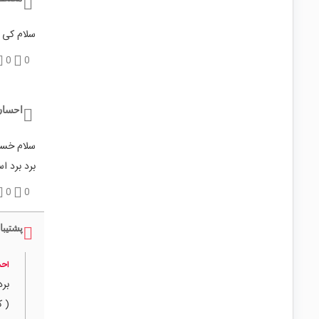
سلام کی 
0
0
احسان 
سلام خست
برد برد 
0
0
پشتیبا
احس
برد برد 5x 55x10
( کد کا