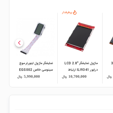
پرطرفدار
local_mall
local_mall
local_mall
مسی 3.5
ماژول نمایشگر "LCD 2.8
نمایشگر ماژول اینورتر موج
درایور ILI9341 ارتباط
سینوسی خالص EGS002
Mega25 با
SPI
ریال
ریال
ریال
5,990,000
10,700,000
HARE