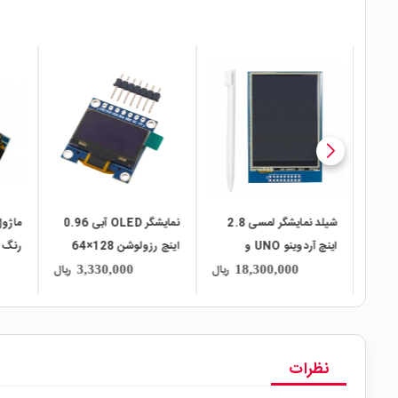
local_mall
local_mall
local_mall
ر نمایشگر FT800
شیلد نمایشگر لمسی 2.8
نمایشگر OLED آبی 0.96
اینچ آردوینو UNO و
اینچ رزولوشن 128×64
Mega2560
رابط SPI
ریال
ریال
ریال
3,330,000
18,300,000
306
نظرات