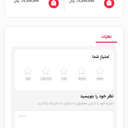
ال
ریال
ریال
19,490,000
24,800,000
all
local_mall
local_mall
نظرات
امتیاز شما
ضعیف
متوسط
خوب
بسیار خوب
عالی
نظر خود را بنویسید
تجربه خود را از این محصول با دیگران به اشتراک بگذارید.
۰
/۱۰۰۰