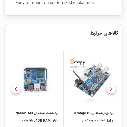
Easy to mount on customized enclosures
کالاهای مرتبط
Ras
برد چهار هسته ای Orange PI
برد هشت هسته ای NanoPi M3
Lite با قابلیت بوت کردن
دارای 1GB RAM , بلوتوث و
us 2