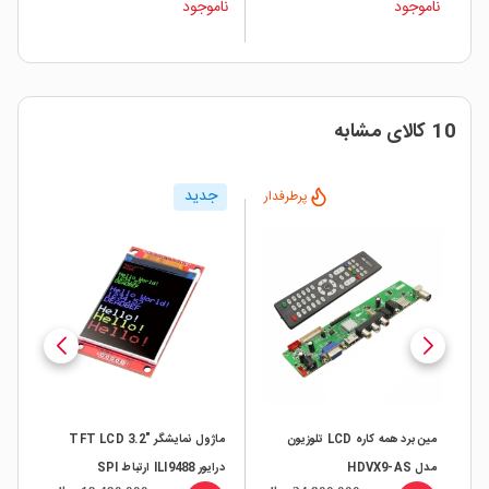
Android / Linux - دارای WiFi
وایفای داخلی
ناموجود
ناموجود
نام
داخلی
10 کالای مشابه
جدید
ار
پرطرفدار
مین برد همه کاره LCD تلوزیون
ماژول نمایشگر "TFT LCD 3.2
مدل HDVX9-AS
درایور ILI9488 ارتباط SPI
LI9341