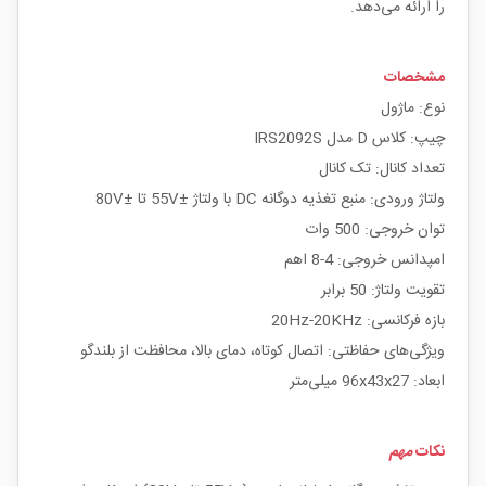
را ارائه می‌دهد.
مشخصات
نوع: ماژول
چیپ: کلاس D مدل IRS2092S
تعداد کانال: تک کانال
ولتاژ ورودی: منبع تغذیه دوگانه DC با ولتاژ ±55V تا ±80V
توان خروجی: 500 وات
امپدانس خروجی: 4-8 اهم
تقویت ولتاژ: 50 برابر
بازه فرکانسی: 20Hz-20KHz
ویژگی‌های حفاظتی: اتصال کوتاه، دمای بالا، محافظت از بلندگو
ابعاد: 96x43x27 میلی‌متر
نکات
مهم