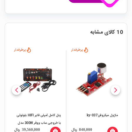
10 کالای مشابه
پرطرفدار
پرطرفدار
ماژول میکروفن ky-037
پنل کامل آمپلی فایر HIFI بلوتوثی
با خروجی ساب ووفر 300W مدل
تراشه 
ال
ریال
ریال
39,560,000
840,000
D300
all
local_mall
local_mall