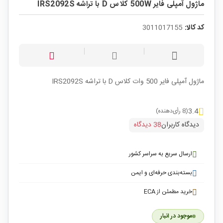
ماژول آمپلی فایر 500W کلاس D با تراشه IRS2092S
کد کالا:
3011017155
ماژول آمپلی فایر 500 وات کلاس D با تراشه IRS2092S
3.4
(8 رأی‌دهنده)
دیدگاه کاربران
38 دیدگاه
ارسال سریع به سراسر کشور
بسته‌بندی حرفه‌ای و ایمن
خرید مطمئن از ECA
موجود در انبار