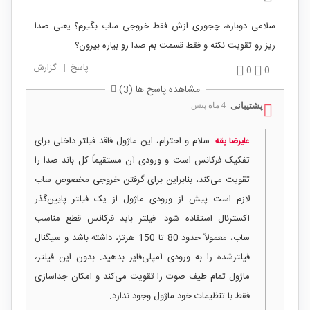
سلامی دوباره، چجوری ازش فقط خروجی ساب بگیرم؟ یعنی صدا
ریز رو تقویت نکنه و فقط قسمت بم صدا رو بیاره بیرون؟
پاسخ
|
گزارش
0
0
مشاهده پاسخ ها (3)
پشتیبانی
4 ماه پیش
|
سلام و احترام، این ماژول فاقد فیلتر داخلی برای
علیرضا پقه
تفکیک فرکانس است و ورودی آن مستقیماً کل باند صدا را
تقویت می‌کند، بنابراین برای گرفتن خروجی مخصوص ساب
لازم است پیش از ورودی ماژول از یک فیلتر پایین‌گذر
اکسترنال استفاده شود. فیلتر باید فرکانس قطع مناسب
ساب، معمولاً حدود 80 تا 150 هرتز، داشته باشد و سیگنال
فیلترشده را به ورودی آمپلی‌فایر بدهید. بدون این فیلتر،
ماژول تمام طیف صوت را تقویت می‌کند و امکان جداسازی
فقط با تنظیمات خود ماژول وجود ندارد.