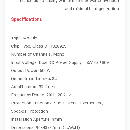
enhance audio quality with efficient power conversion
and minimal heat generation.
Specifications
Type: Module
Chip Type: Class D IRS2092S
Number of Channels: Mono
Input Voltage: Dual DC Power Supply ±55V to ±80V
Output Power: 500W
Output Impedance: 4-8Ω
Amplification: 50 times
Frequency Range: 20Hz-20KHz
Protection Functions: Short Circuit, Overheating,
Speaker Protection
Installation Aperture: 3mm
Dimensions: 96x43x27mm (LxWxH)