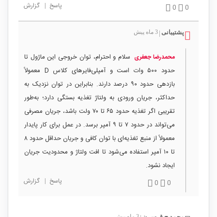
پاسخ
|
گزارش
0
0
پشتیبانی
3 ماه پیش
|
سلام و احترام، توان خروجی این ماژول تا
محمدرضا جعفری
حدود ۵۰۰ وات است و آمپلی‌فایرهای کلاس D معمولاً
بازدهی حدود ۹۰ درصد دارند. بنابراین در توان نزدیک به
حداکثر، جریان ورودی به ولتاژ تغذیه بستگی دارد؛ به‌طور
تقریبی اگر تغذیه حدود ۶۵ تا ۷۰ ولت باشد، جریان مصرفی
می‌تواند در حدود ۷ تا ۹ آمپر برسد. در عمل برای کار پایدار
معمولاً از منبع تغذیه‌ای با توان کافی و جریان حداقل حدود ۸
تا ۱۰ آمپر استفاده می‌شود تا افت ولتاژ و محدودیت جریان
ایجاد نشود.
پاسخ
|
گزارش
0
0
محمد ح ق س ن
3 ماه پیش