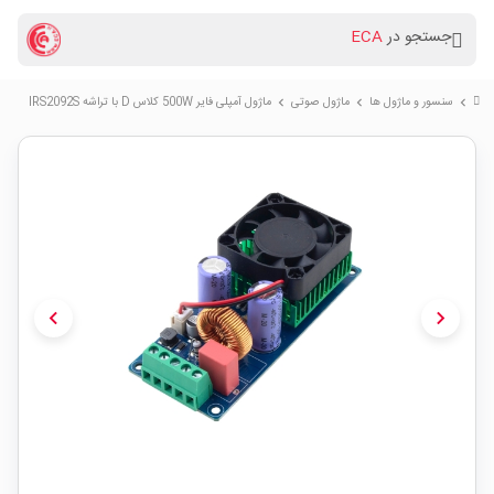
جستجو در
ECA
سنسور و ماژول ها
ماژول صوتی
ماژول آمپلی فایر 500W کلاس D با تراشه IRS2092S
chevron_right
chevron_right
chevron_right
chevron_left
chevron_right