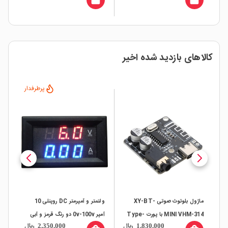
کالاهای بازدید شده اخیر
پرطرفدار
X-
ماژول بلوتوث صوتی XY-BT-
ولتمتر و آمپرمتر DC روپنلی 10
MINI VHM-314 با پورت Type-
آمپر 0v-100v دو رنگ قرمز و آبی
ال
ریال
ریال
2,350,000
1,830,000
C USB