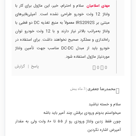
سلام و احترام، خیر، این ماژول برای کار با
مهدی اسلامیان
ولتاژ 12 ولت خودرو طراحی نشده است. آمپلی‌فایرهای
مبتنی بر IRS2092S معمولاً به منبع تغذیه DC دو قطبی با
ولتاژ به‌مراتب بالاتر نیاز دارند و با 12 ولت خودرو توان
راه‌اندازی و عملکرد صحیح نخواهند داشت. برای استفاده در
خودرو باید از مبدل DC-DC مناسب جهت تأمین ولتاژ
موردنیاز ماژول استفاده شود.
پاسخ
|
گزارش
0
0
محمدرضا جعفری
3 ماه پیش
|
سلام و خسته نباشید
میخواستم بدونم ورودی برقش چند آمپر باید باشه
چون فقط زدین ولتاژ ورودی رو از ۵۵ تا ۸۰ ولت ولی به مقدار
آمپرض اشاره نکردین