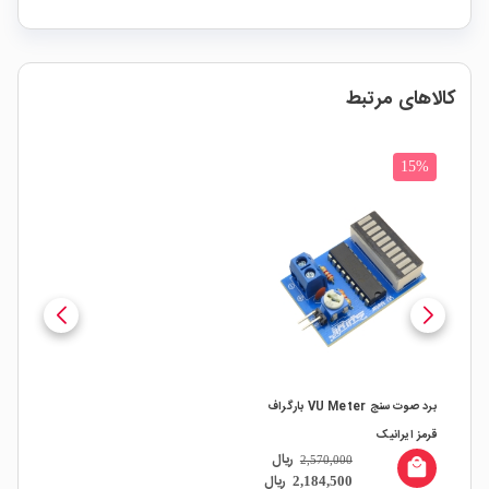
کالاهای مرتبط
15%
برد صوت سنج VU Meter بارگراف
قرمز ایرانیک
ریال
2,570,000
local_mall
ریال
2,184,500