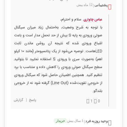
پشتیبانی
12 ماه پیش
|
سلام و احترام،
عباس چاواری
با توجه به شرح وضعیت، به‌احتمال زیاد میزان سیگنال
صوتی ورودی به پایه S بیش از حد تحمل مدار است و باعث
اشباع ورودی شده که نتیجه آن روشن ماندن ثابت
LEDهاست. توصیه می‌شود از یک پتانسیومتر (مانند ۱۰ کیلو
اهم) به‌صورت سری با ورودی S استفاده نمایید تا بتوانید
سطح سیگنال صوتی ورودی را کاهش داده و متناسب با برد
تنظیم کنید. همچنین اطمینان حاصل شود که سیگنال ورودی
از خروجی تقویت‌شده (Line Out) گرفته شود نه از خروجی
بلندگو.
پاسخ
|
گزارش
1
0
وحید روزبه فرد
1 سال پیش
خریدار
|