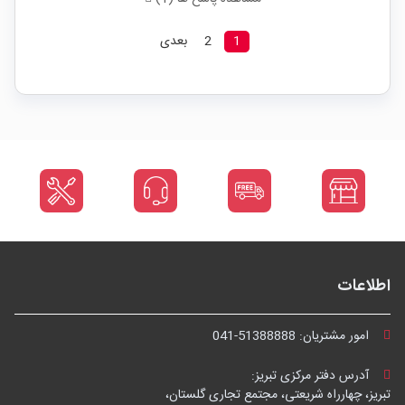
1
2
بعدی
اطلاعات
امور مشتریان:
041-51388888
آدرس دفتر مرکزی تبریز:
تبریز، چهارراه شریعتی، مجتمع تجاری گلستان،