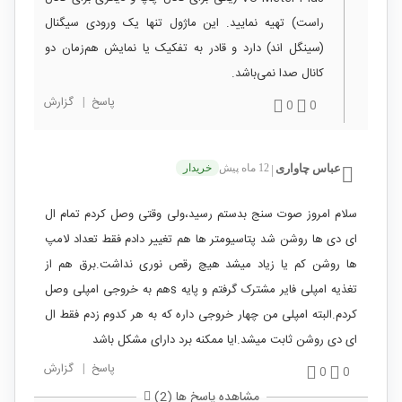
راست) تهیه نمایید. این ماژول تنها یک ورودی سیگنال
(سینگل اند) دارد و قادر به تفکیک یا نمایش هم‌زمان دو
کانال صدا نمی‌باشد.
پاسخ
|
گزارش
0
0
عباس چاواری
12 ماه پیش
خریدار
|
سلام امروز صوت سنج بدستم رسید،ولی وقتی وصل کردم تمام ال
ای دی ها روشن شد پتاسیومتر ها هم تغییر دادم فقط تعداد لامپ
ها روشن کم یا زیاد میشد هیچ رقص نوری نداشت.برق هم از
تغذیه امپلی فایر مشترک گرفتم و پایه sهم به خروجی امپلی وصل
کردم.البته امپلی من چهار خروجی داره که به هر کدوم زدم فقط ال
ای دی روشن ثابت میشد.ایا ممکنه برد دارای مشکل باشد
پاسخ
|
گزارش
0
0
مشاهده پاسخ ها (2)