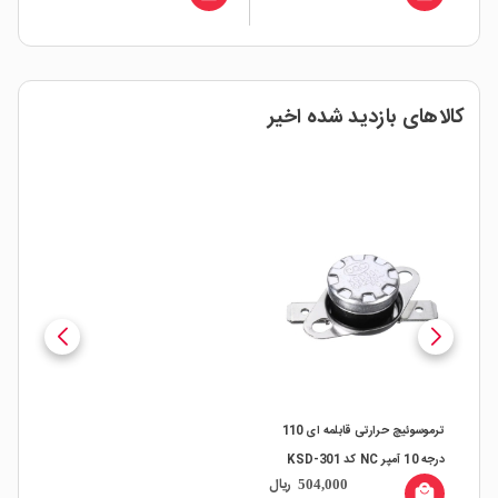
کالاهای بازدید شده اخیر
ترموسوئیچ حرارتی قابلمه ای 110
درجه 10 آمپر NC کد KSD-301
ریال
504,000
local_mall