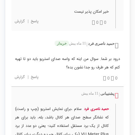
خیر امکان پذیر نیست
پاسخ
|
گزارش
0
0
حمید ناصری فرد
11 ماه پیش
خریدار
|
درود بر شما. سوال من اینه که واسه صدای استریو باید دو تا تهیه
کنم که هر طرف رو‌ جدا نشون بده؟
پاسخ
|
گزارش
0
0
پشتیبانی
11 ماه پیش
|
سلام ،برای نمایش استریو (چپ و راست)
حمید ناصری فرد
که نشانگر سطح صدای هر کانال باشد، بله، باید برای هر
کانال از یک برد مستقل استفاده کنید؛ یعنی دو عدد از برد
VU Meter Plus (یکی برای کانال چپ و دیگری برای کانال