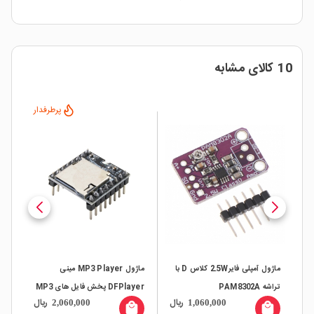
10 کالای مشابه
پرطرفدار
2.5 کلاس D با
ماژول MP3 Player مینی
چراغ RGB USB دکوراتیو لمسی
DFPlayer پخش فایل های MP3
خودرو دارای افکت نوری حساس به
با تراشه
ال
ریال
ریال
1,810,000
2,060,000
صدا
all
local_mall
local_mall