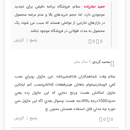
سلام، فروشگاه برنامه دقیقی برای تجدید
حمید نجارزاده
موجودی دارد، اما حجم خریدهای بالا و عدم عرضه محصول
در بازارهای خارجی از عواملی هستند که سبب می شوند یک
محصول به مدت طولانی در فروشگاه موجود نباشد.
پاسخ
|
گزارش
0
0
محمد کردي
5 سال پیش
|
سلام وقت شماهمکاران ecaبخيرباشه...اين ماژول روبراي نصب
کفي اتوبخارميخوام باهاش هيترقطعات smdرونصب کنم ايابااين
ماژول امکانش هست ورنج دمايي که اين ماژول زده يعني
حدود1000درجه يا99دجه هست ،وسوال بعدي اگه اين ماژول نمي
خوره چه مدلي قابل استفاده هستش ممنون ج
پاسخ
|
گزارش
0
0