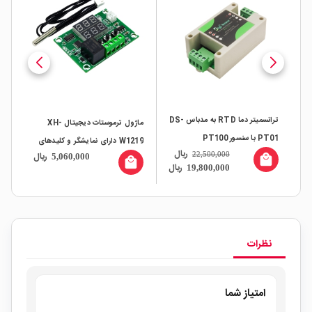
ترانسمیتر دما RTD به مدباس DS-
ماژول ترموستات دیجیتال XH-
PT01 با سنسور PT100
W1219 دارای نمایشگر و کلیدهای
مدل 10
ریال
ال
22,500,000
ریال
5,060,000
local_mall
کنترلی
all
local_mall
ریال
19,800,000
نظرات
امتیاز شما