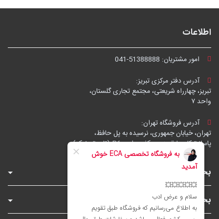
اطلاعات
امور مشتریان:
041-51388888
آدرس دفتر مرکزی تبریز:
تبریز، چهارراه شریعتی، مجتمع تجاری گلستان،
واحد ۷
آدرس فروشگاه تهران:
تهران، خیابان جمهوری، نرسیده به پل حافظ،
پاساژ توکل، طبقه زیرهمکف، واحد B6 (تاپ ترونیک)
بخش‌های فروشگاه
بخش‌های سایت