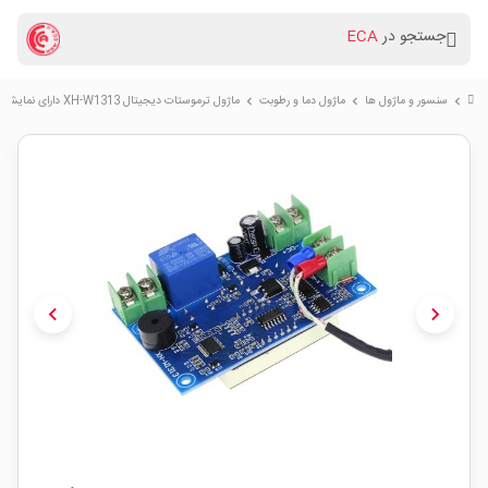
جستجو در
ECA
سنسور و ماژول ها
ماژول دما و رطوبت
ماژول ترموستات دیجیتال XH-W1313 دارای نمایشگر و کلیدهای کنترلی
chevron_right
chevron_right
chevron_right
chevron_left
chevron_right