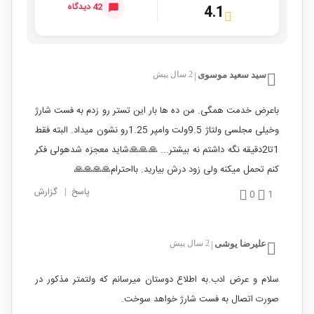
42 دیدگاه
4.1
سید سعید موسوی
2 سال پیش
|
باعرض خدمت همگی. من ده ها بار این تستر رو زدم به فست شارژ
وخیلی مجلسی ولتاژ 9.5ولت وامپر 1.25رو نشون میداد. البته فقط
1تا2دقیقه نگه داشتم نه بیشتر... 🙏🙏🙏شاید معجزه شدهولی فکر
کنم تحمل میکنه ولی زود درش بیارید. بااحترام🙏🙏🙏🙏
پاسخ
|
گزارش
0
1
علیرضا یوشی
2 سال پیش
|
سلام و عرض ادب.به اطلاع دوستان میرسانم که ولتمتر مذکور در
صورت اتصال به فست شارژ خواهد سوخت.