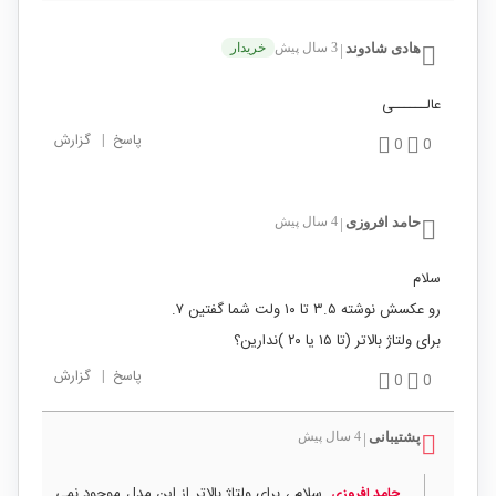
هادی شادوند
3 سال پیش
خریدار
|
عالــــــی
پاسخ
|
گزارش
0
0
حامد افروزی
4 سال پیش
|
سلام
رو عکسش نوشته ۳.۵ تا ۱۰ ولت شما گفتین ۷.
برای ولتاژ بالاتر (تا ۱۵ یا ۲۰ )ندارین؟
پاسخ
|
گزارش
0
0
پشتیبانی
4 سال پیش
|
سلام ، برای ولتاژ بالاتر از این مدل موجود نمی
حامد افروزی