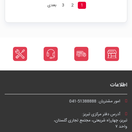
1
2
3
بعدی
اطلاعات
امور مشتریان:
041-51388888
آدرس دفتر مرکزی تبریز:
تبریز، چهارراه شریعتی، مجتمع تجاری گلستان،
واحد ۷