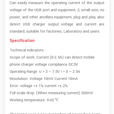
Can easily
measure the
operating current of
the output
voltage of
the USB port
and equipment
;
2, small size
,
no
power
, and other
ancillary equipment,
plug and play
;
also
detect
USB
charger output
voltage and current
are
standard
;
suitable for factories,
Laboratory
and
users.
Specification
Technical
indicators:
Scope of work:
Current
(0-2.5A)
can
detect
mobile
phone charger
voltage
compliance
DC5V
Operating Range
: U = 3 ~ 7.5V I = 0 ~ 2.5A
Resolution
: Voltage
10mV
Current 10mA
Error
:
voltage
<± 1%
current
<± 2%
Full scale
drop
:
(
When
measuring current
) 200mV
Working temperature
: 0-60 ℃