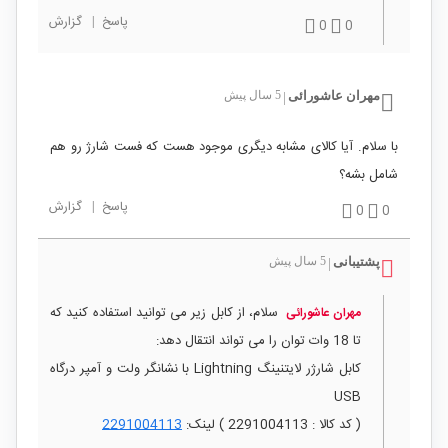
پاسخ
|
گزارش
0
0
مهران عاشورائی
5 سال پیش
|
با سلام. آیا کالای مشابه دیگری موجود هست که فست شارژ رو هم
شامل بشه؟
پاسخ
|
گزارش
0
0
پشتیبانی
5 سال پیش
|
سلام، از کابل زیر می توانید استفاده کنید که
مهران عاشورائی
تا 18 وات توان را می تواند انتقال دهد:
کابل شارژر لایتنینگ Lightning با نشانگر ولت و آمپر درگاه
USB
( کد کالا : 2291004113 ) لینک:
2291004113