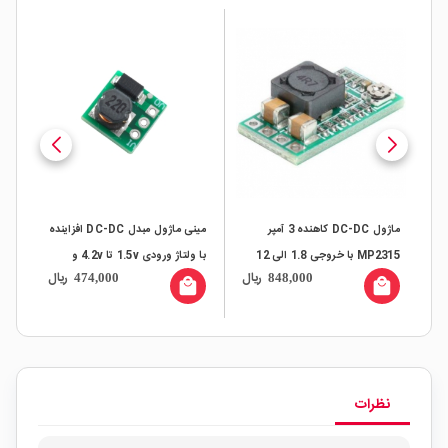
ماژول DC-DC کاهنده 3 آمپر
مینی ماژول مبدل DC-DC افزاینده
رینگ شارژ USB Type-C به
MP2315 با خروجی 1.8 الی 12
با ولتاژ ورودی 1.5v تا 4.2v و
ال
ریال
ریال
474,000
848,000
ولت
خروجی ثابت 5 ولت
مدل 20
all
local_mall
local_mall
نظرات