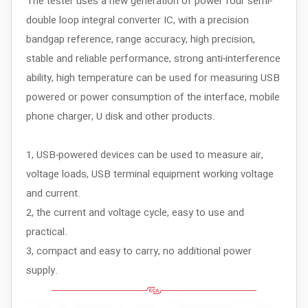
The
tester uses
a new generation of
power
four
semi-
double
loop
integral
converter IC
, with a
precision
bandgap reference
, range accuracy, high precision,
stable
and reliable performance
, strong
anti-interference
ability
, high temperature
can be used for
measuring
USB
powered or
power consumption of
the interface
, mobile
phone charger, U
disk and other
products.
1
,
USB
-powered devices
can be used
to measure
air
,
voltage
loads
, USB
terminal equipment
working
voltage
and current
.
2, the
current and voltage
cycle
, easy to use
and
practical.
3
, compact
and easy to carry
, no
additional power
supply
.