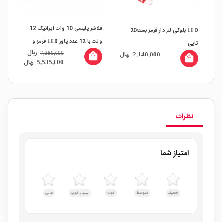
فلاشر پلیسی 10 وات ایرانیک 12
LED بلوکی لنز دار قرمز بسته20
LED بلوکی لنز دار ز
ولت با 12 عدد پاور LED قرمز و
تایی
ریال
ال
ریال
7,380,000
آبی
2,140,000
local_mall
all
local_mall
ریال
5,535,000
نظرات
امتیاز شما
ضعیف
متوسط
خوب
بسیار خوب
عالی