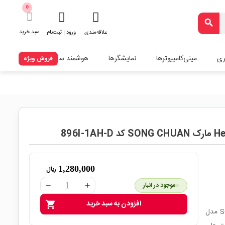
0
search
سبد خرید
علاقه‌مندی
ورود | ثبت‌نام
ری
مینی‌کامپیوترها
نمایشگرها
هوشمند سازی
فروش ویژه
1,280,000
ریال
موجود در انبار
remove
add
افزودن به سبد خرید
shopping_cart
رله خودرویی 4 پایه 24 ولت سری Heavy Terminal از SONG CHUAN مدل