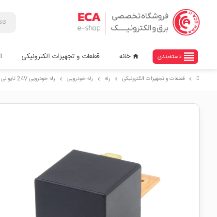
view_headline
خانه
قطعات و تجهیزات الکترونیکی
ا
دسته‌بندی
home
قطعات و تجهیزات الکترونیکی
رله
رله خودرویی
رله خودرویی 24V تایوانی 4 پایه سری Heavy Terminal مارک SONG CHUAN کد 896l-1AH-D
chevron_right
chevron_right
chevron_right
chevron_right