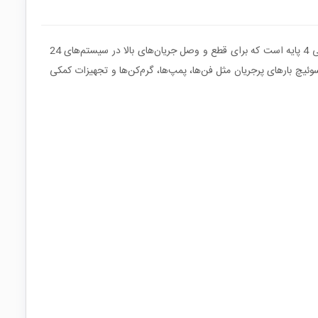
رله خودرویی SONG CHUAN 896L‑1AH‑D یک رله قدرت (High Power Automotive Relay) با ترمینال‌های سنگین Heavy Terminal و طراحی 4 پایه است که برای قطع‌ و‌ وصل جریان‌های بالا در سیستم‌های 24
و کنتاکت SPNO (1 Form A) آن، این رله را گزینه‌ای مطمئن برای سوئیچ بارهای پرجریان مثل فن‌ها، پمپ‌ها، گرم‌کن‌ها و تجهیزات کمکی