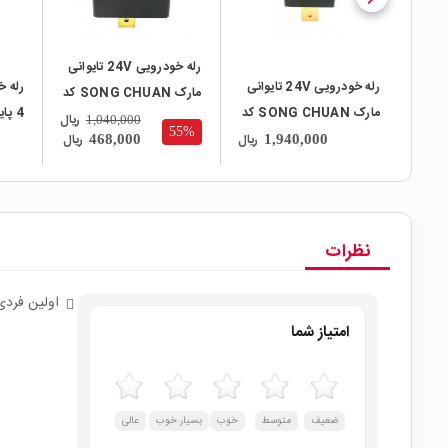
رله خودرویی 24V تایوانی
رله خودرویی 24V تایوانی
مارک SONG CHUAN کد
مارک SONG CHUAN کد
896l-1BH-D
ریال
1,040,000
55%
897l-1AH-D
ریال
ریال
468,000
1,940,000
D
نظرات
اولین فردی
امتیاز شما
ضعیف
متوسط
خوب
بسیار خوب
عالی