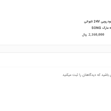
رله خودرویی 24V تایوانی
4 پایه مارک SONG
CHUAN کد 896l-1AH-
ریال
2,160,000
 باشید که دیدگاهتان را ثبت میکنید