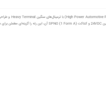
ولت خودروهای سنگین، ماشین‌آلات و تابلوهای DC طراحی شده. بوبین 24VDC 