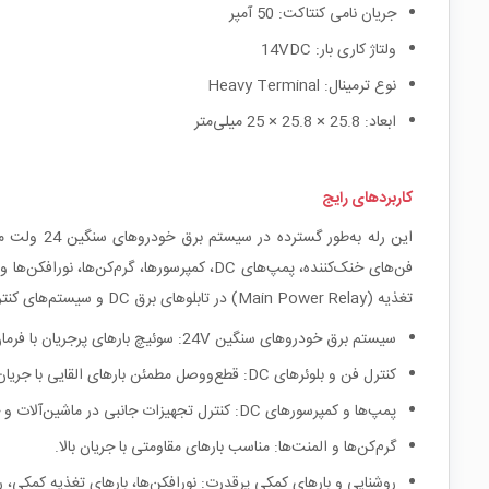
جریان نامی کنتاکت: 50 آمپر
ولتاژ کاری بار: 14VDC
نوع ترمینال: Heavy Terminal
ابعاد: 25.8 × 25.8 × 25 میلی‌متر
کاربردهای رایج
این رله به
فن‌های خنک‌کننده، پمپ‌های DC، کمپرسورها،
تغذیه (Main Power Relay) در تابلوهای برق DC و سیستم‌های کنترلی صنعتی است.
سیستم برق خودروهای سنگین 24V: سوئیچ بارهای پرجریان با فرمان کم‌جریان از ECU/مدار کنترل.
کنترل فن و بلوئرهای DC: قطع‌و‌وصل مطمئن بارهای القایی با جریان راه‌اندازی بالا.
پمپ‌ها و کمپرسورهای DC: کنترل تجهیزات جانبی در ماشین‌آلات و خودروها.
گرم‌کن‌ها و المنت‌ها: مناسب بارهای مقاومتی با جریان بالا.
روشنایی و بارهای کمکی پرقدرت: نورافکن‌ها، بارهای تغذیه کمکی، ر