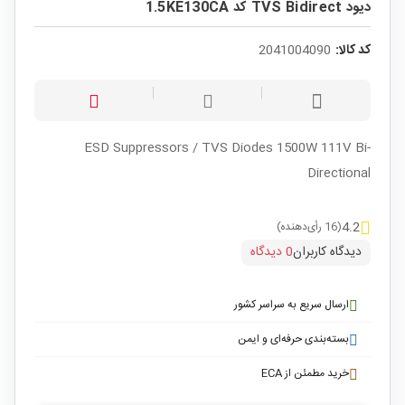
دیود TVS Bidirect کد 1.5KE130CA
کد کالا:
2041004090
ESD Suppressors / TVS Diodes 1500W 111V Bi-
Directional
4.2
(16 رأی‌دهنده)
دیدگاه کاربران
0 دیدگاه
ارسال سریع به سراسر کشور
بسته‌بندی حرفه‌ای و ایمن
خرید مطمئن از ECA