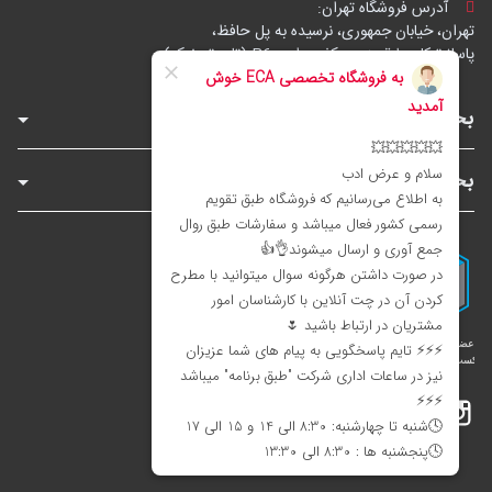
آدرس فروشگاه تهران:
تهران، خیابان جمهوری، نرسیده به پل حافظ،
پاساژ توکل، طبقه زیرهمکف، واحد B6 (تاپ ترونیک)
بخش‌های فروشگاه
بخش‌های سایت
اینستاگرام
تلگرام
بله