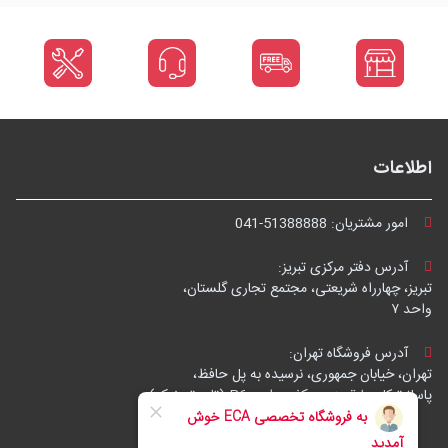
اطلاعات
امور مشتریان:
041-51388888
آدرس دفتر مرکزی تبریز:
تبریز، چهارراه شریعتی، مجتمع تجاری گلستان،
واحد ۷
آدرس فروشگاه تهران:
تهران، خیابان جمهوری، نرسیده به پل حافظ،
پاساژ توکل، طبقه زیرهمکف، واحد B6 (تاپ ترونیک)