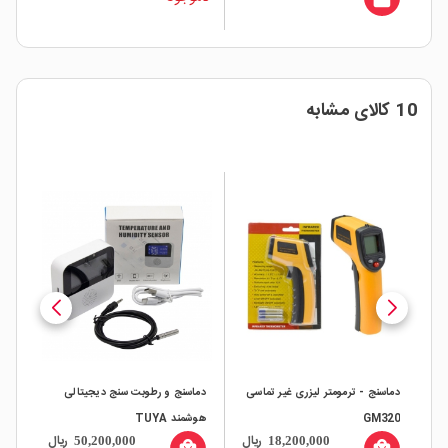
10 کالای مشابه
دماسنج - ترمومتر لیزری غیر تماسی
دماسنج و رطوبت سنج دیجیتالی
دماس
GM320
هوشمند TUYA
ال
ریال
ریال
50,200,000
18,200,000