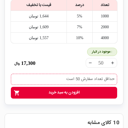
تعداد
درصد
قیمت با تخفیف
1000
5%
1,644‎ تومان
2000
7%
1,609‎ تومان
4000
10%
1,557‎ تومان
موجود در انبار
17,300
ریال
remove
add
حداقل تعداد سفارش 50 است
افزودن به سبد خرید
shopping_cart
10 کالای مشابه