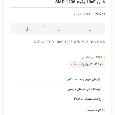
خازن 10nF پکیج SMD 1206
کد کالا:
2021004011
CAPACITOR 10nF 1206 X7R 50V 10% SMD
4
(19 رأی‌دهنده)
دیدگاه کاربران
4 دیدگاه
ارسال سریع به سراسر کشور
بسته‌بندی حرفه‌ای و ایمن
خرید مطمئن از ECA
مقدار تخفیف