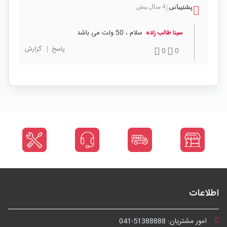
پشتیبانی
4 سال پیش
|
سلام ، 50 ولت می باشد
سینا طالب زاده
پاسخ
|
گزارش
0
0
اطلاعات
امور مشتریان:
041-51388888