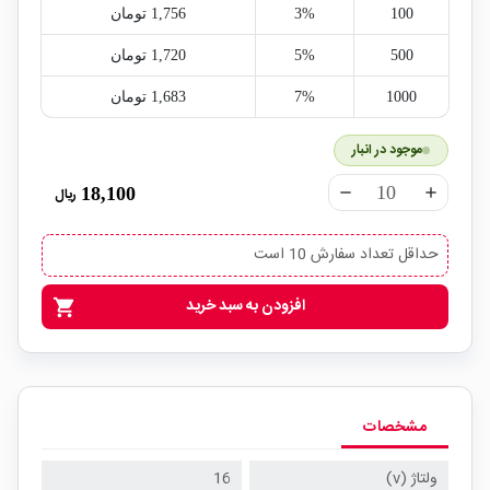
100
3%
1,756‎ تومان
500
5%
1,720‎ تومان
1000
7%
1,683‎ تومان
موجود در انبار
18,100
ریال
remove
add
حداقل تعداد سفارش 10 است
افزودن به سبد خرید
shopping_cart
مشخصات
ولتاژ (v)
16