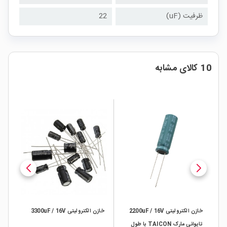
ظرفیت (uF)
22
10 کالای مشابه
خازن الکترولیتی 2200uF / 16V
خازن الکترولیتی 3300uF / 16V
تایوانی مارک TAICON با طول
ژاپن