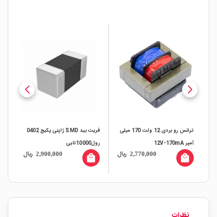
ترانس رو بردی 12 ولت 170 میلی
فریت بید SMD ژاپنی پکیج 0402
آمپر 12V-170mA
رول10000تایی
mA
ال
ریال
ریال
2,900,000
2,770,000
all
local_mall
local_mall
نظرات