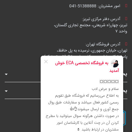
امور مشتریان:
041-51388888
آدرس دفتر مرکزی تبریز:
تبریز، چهارراه شریعتی، مجتمع تجاری گلستان،
واحد ۷
آدرس فروشگاه تهران:
تهران، خیابان جمهوری، نرسیده به پل حافظ،
پاساژ توکل، طبقه زیرهمکف، واحد B6 (تاپ ترونیک)
بخش‌های فروشگاه
بخش‌های سایت