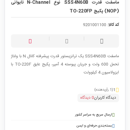
ماسفت قدرت SSS4N60B نوع N-Channel تایوانی
(NOP) پکیج TO-220FP
کد کالا:
9201001100
ماسفت SSS4N60B یک ترانزیستور قدرت پیشرفته کانال N با ولتاژ
تحمل 600 ولت و جریان پیوسته 4 آمپر، پکیج عایق TO-220F با
ایزولاسیون 4 کیلوولت
1
(1 رأی‌دهنده)
دیدگاه کاربران
0 دیدگاه
ارسال سریع به سراسر کشور
بسته‌بندی حرفه‌ای و ایمن