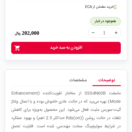
خرید مطمئن از ECA
موجود در انبار
202,000
ریال
remove
add
افزودن به سبد خرید
shopping_cart
توضیحات
مشخصات
ماسفت SSS4N60B از ساختار تقویت‌کننده (Enhancement
Mode) بهره می‌برد که در حالت عادی خاموش بوده و با اعمال ولتاژ
گیت-سورس مثبت فعال می‌شود. این محصول به‌ویژه برای کاهش
تلفات در حالت روشن (Rds(on) حداکثر 2.5 اهم) و بهبود عملکرد
در شرایط سوئیچینگ سخت مهندسی شده است. قابلیت تحمل