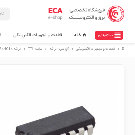
view_headline
خانه
قطعات و تجهیزات الکترونیکی
ا
دسته‌بندی
home
قطعات و تجهیزات الکترونیکی
آی سی - تراشه
تراشه TTL
تراشه 74HC14 گیت NOT پکیج DIP
chevron_right
chevron_right
chevron_right
chevron_right