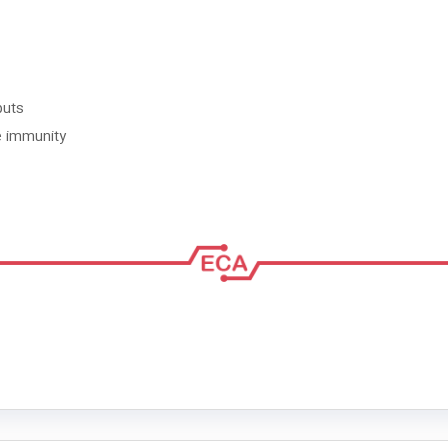
puts
e immunity