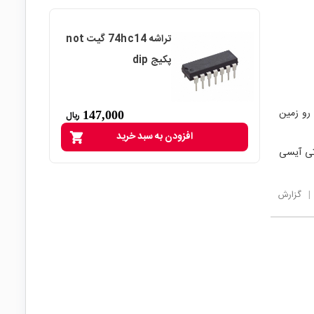
تراشه 74hc14 گیت not
پکیج dip
 رو زمین
147,000
ریال
افزودن به سبد خرید
shopping_cart
تی آیسی
|
گزارش