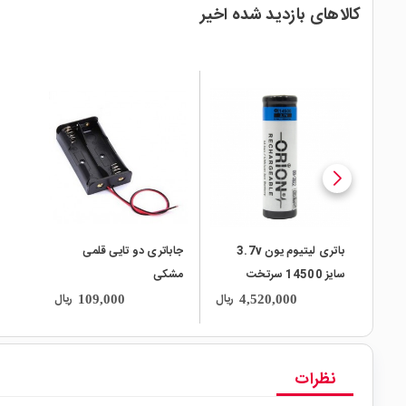
کالاهای بازدید شده اخیر
local_mall
local_mall
باتری لیتیوم یون 3.7v
جاباتری دو تایی قلمی
سایز 14500 سرتخت
مشکی
900mAh مارک ORION
ریال
ریال
109,000
4,520,000
نظرات