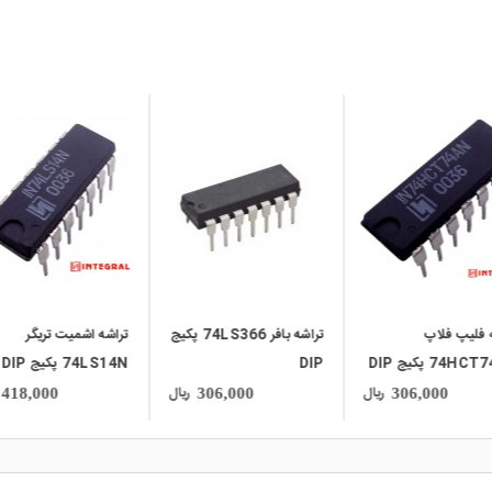
local_mall
local_mall
تراشه بافر 74LS366 پکیج
تراشه اشمیت تریگر
تراشه بافر
74LS14N پکیج DIP
74HCT244AN پکی
مارک INTEGRAL
DIP مارک INTEGRAL
ریال
ریال
279,000
418,000
306,000