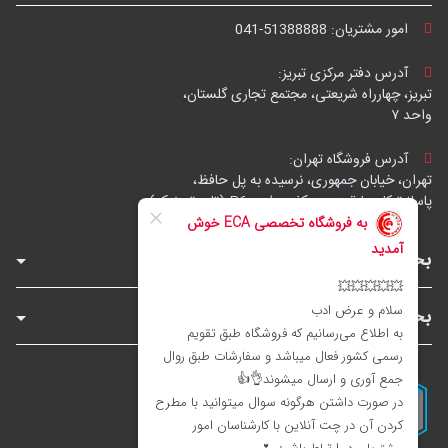
امور مشتریان:
041-51388888
آدرس دفتر مرکزی تبریز:
تبریز، چهارراه شریعتی، مجتمع تجاری گلستان،
واحد ۷
آدرس فروشگاه تهران:
تهران، خیابان جمهوری، نرسیده به پل حافظ،
پاساژ توکل، طبقه زیرهمکف، واحد B6 (تاپ ترونیک)
بخش‌های فروشگاه
بخش‌های سایت