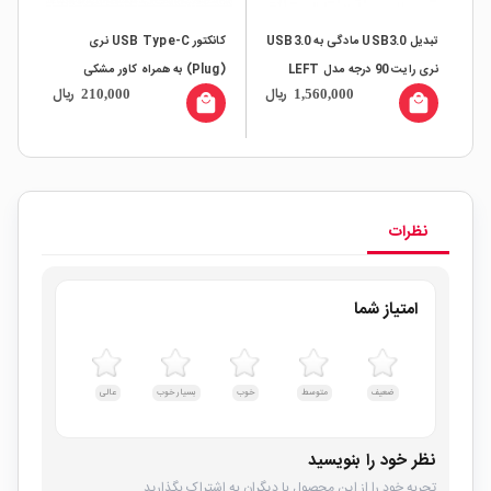
تبدیل USB3.0 مادگی به USB3.0
کانکتور USB Type-C نری
کانکتور  A
نری رایت 90 درجه مدل LEFT
(Plug) به همراه کاور مشکی
ال
ریال
ریال
210,000
1,560,000
all
local_mall
local_mall
نظرات
امتیاز شما
ضعیف
متوسط
خوب
بسیار خوب
عالی
نظر خود را بنویسید
تجربه خود را از این محصول با دیگران به اشتراک بگذارید.