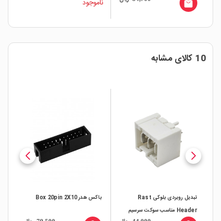
ناموجود
local_mall
10 کالای مشابه
تبدیل روبردی بلوکی Rast
باکس هدر Box 20pin 2X10
باکس ه
Header مناسب سوکت سرسیم