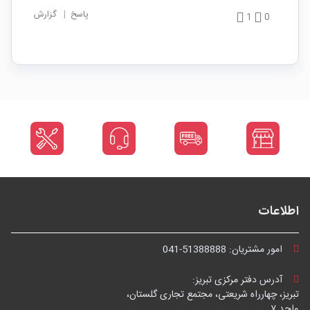
پاسخ
|
گزارش
1
0
اطلاعات
امور مشتریان:
041-51388888
آدرس دفتر مرکزی تبریز:
تبریز، چهارراه شریعتی، مجتمع تجاری گلستان،
واحد ۷