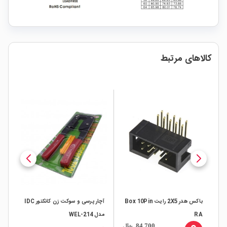
کالاهای مرتبط
باکس هدر 2X5 رایت Box 10Pin
آچار پرسی و سوکت زن کانکتور IDC
RA
مدل WEL-214
ال
ریال
84,700