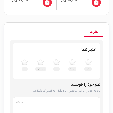
ال
ریال
ریال
79,500
44,000
سایز 6.3mm
all
local_mall
local_mall
نظرات
امتیاز شما
ضعیف
متوسط
خوب
بسیار خوب
عالی
نظر خود را بنویسید
تجربه خود را از این محصول با دیگران به اشتراک بگذارید.
۰
/۱۰۰۰