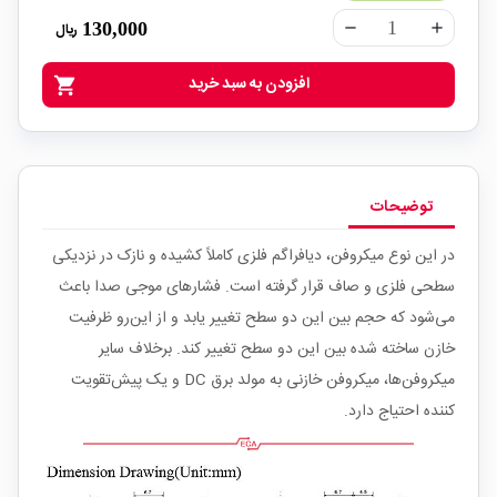
130,000
ریال
remove
add
افزودن به سبد خرید
shopping_cart
توضیحات
در این نوع میکروفن، دیافراگم فلزى کاملاً کشیده و نازک در نزدیکى
سطحى فلزى و صاف قرار گرفته است. فشارهاى موجى صدا باعث
مى‌شود که حجم بین این دو سطح تغییر یابد و از این‌رو ظرفیت
خازن ساخته شده بین این دو سطح تغییر کند. برخلاف سایر
میکروفن‌ها، میکروفن خازنى به مولد برق DC و یک پیش‌تقویت
‌کننده احتیاج دارد.