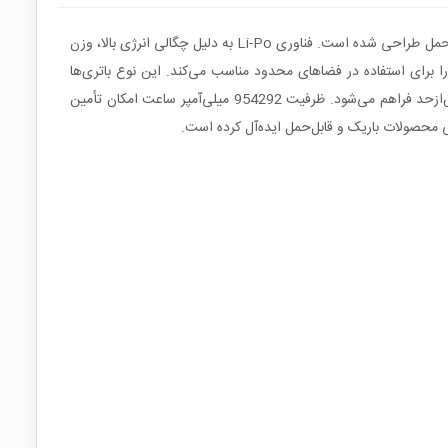
باتری لیتیوم پلیمر 954292 یک سلول قابل شارژ با ولتاژ نامی 3.7 ولت و ظرفیت 5000mAh است که برای تغذیه تجهیزات کم‌مصرف و دستگاه‌های قابل‌حمل طراحی شده است. فناوری Li-Po به دلیل چگالی انرژی بالا، وزن
954 معمولاً نشان‌دهنده ابعاد تقریبی سلول بوده و آن را برای استفاده در فضاهای محدود مناسب می‌کند. این نوع باتری‌ها
قابلیت شارژ مجدد با مدار شارژ استاندارد لیتیوم 4.2 ولت را دارند و در صورت استفاده همراه با ماژول محافظ، ایمنی بالاتری در برابر شارژ و دشارژ بیش‌ازحد فراهم می‌شود. ظرفیت 954292 میلی‌آمپر ساعت امکان تأمین
ی محصولات باریک و قابل‌حمل ایده‌آل کرده است.