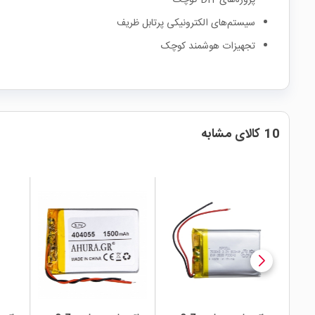
پروژه‌های DIY کوچک
سیستم‌های الکترونیکی پرتابل ظریف
تجهیزات هوشمند کوچک
10 کالای مشابه
local_mall
local_mall
local_mall