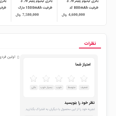
پلیمر 3.7v
باتری لیتیوم پلیمر 3.7v
باتری لیتیوم پلیمر 3.7v
د
ظرفیت 1500mAh مارک
ظرفیت 200mAh کد
AHURA کد 404055
402020
629
ریال
ریال
ریال
2,060,000
7,580,000
نظرات
اولین فردی
امتیاز شما
ضعیف
متوسط
خوب
بسیار خوب
عالی
نظر خود را بنویسید
تجربه خود را از این محصول با دیگران به اشتراک بگذارید.