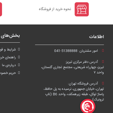
نحوه خرید از فروشگاه
بخش‌های ف
اطلاعات
شرايط و قوا
امور مشتریان:
041-51388888
راهنمای خری
آدرس دفتر مرکزی تبریز:
درباره‌ی ما
تبریز، چهارراه شریعتی، مجتمع تجاری گلستان،
واحد ۷
حریم خصو
آدرس فروشگاه تهران:
تهران، خیابان جمهوری، نرسیده به پل حافظ،
پاساژ توکل، طبقه زیرهمکف، واحد B6 (تاپ
ترونیک)