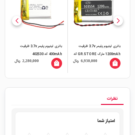
باتری لیتیوم پلیمر 3.7v ظرفیت
باتری لیتیوم پلیمر 3.7v ظرفیت
1200mAh مارک GR.STORE کد
400mAh کد 402530
00mAh
ال
ریال
ریال
2,280,000
6,930,000
503554
all
local_mall
local_mall
نظرات
امتیاز شما