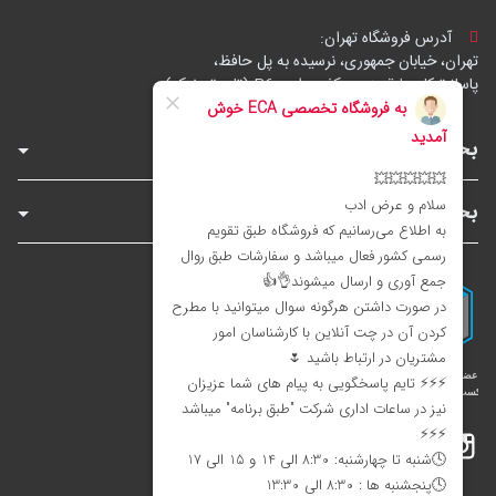
آدرس فروشگاه تهران:
تهران، خیابان جمهوری، نرسیده به پل حافظ،
پاساژ توکل، طبقه زیرهمکف، واحد B6 (تاپ ترونیک)
بخش‌های فروشگاه
بخش‌های سایت
اینستاگرام
تلگرام
بله