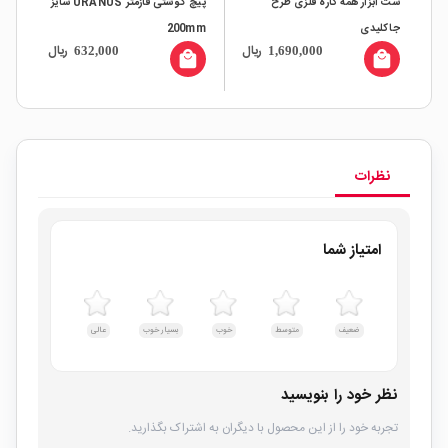
ست ابزار همه کاره فلزی طرح
پیچ گوشتی فازمتر URANUS سایز
پیچ
جاکلیدی
200mm
بزرگ
ال
ریال
ریال
632,000
1,690,000
all
local_mall
local_mall
نظرات
امتیاز شما
ضعیف
متوسط
خوب
بسیار خوب
عالی
نظر خود را بنویسید
تجربه خود را از این محصول با دیگران به اشتراک بگذارید.