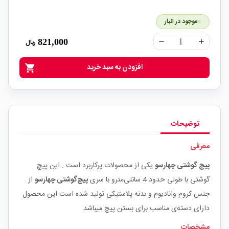
موجود در انبار
821,000
ریال
remove
add
افزودن به سبد خرید
shopping_cart
توضیحات
معرفی
پیچ گوشتی
چهارسو
یکی از محصولات پرکاربرد است . این پیچ
گوشتی با طولی حدود 4
سانتی‌مترو
با سری
پیچ‌گوشتی چهارسو
از
جنس
کروم-وانادیوم
و بدنه پلاستیکی
تولید شده است.این محصول
دارای دسته‌ی مناسب برای بستن پیچ میباشد
مشخصات