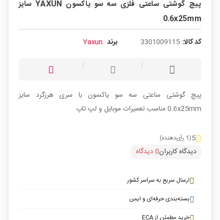
پیچ گوشتی ساعتی فلزی سه سو یاکسون YAXUN سایز
0.6x25mm
کد کالا:
3301009115
برند
Yaxun
پیچ گوشتی ساعتی
سه سو
یاکسون با سری هرزگرد سایز
0.6x25mm مناسب تعمیرات موبایل و لپ تاپ
5
(1 رأی‌دهنده)
دیدگاه کاربران
0 دیدگاه
ارسال سریع به سراسر کشور
بسته‌بندی حرفه‌ای و ایمن
خرید مطمئن از ECA