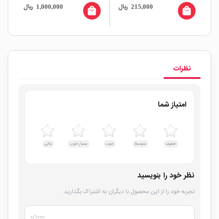
ال
ریال
ریال
1,000,000
215,000
all
local_mall
local_mall
نظرات
امتیاز شما
ضعیف
متوسط
خوب
بسیار خوب
عالی
نظر خود را بنویسید
تجربه خود را از این محصول با دیگران به اشتراک بگذارید.
۰
/۱۰۰۰