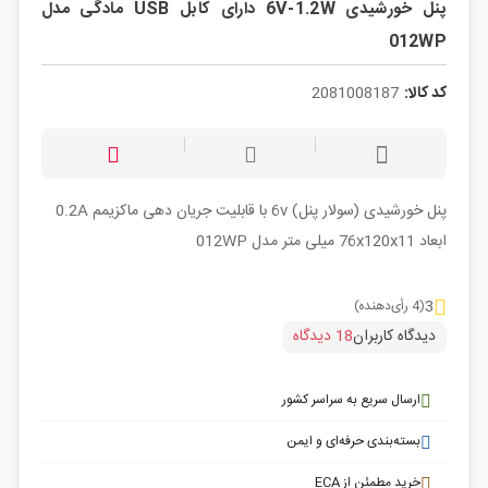
پنل خورشیدی 6V-1.2W دارای کابل USB مادگی مدل
012WP
کد کالا:
2081008187
پنل خورشیدی (سولار پنل) 6v با قابلیت جریان دهی ماکزیمم 0.2A
ابعاد 76x120x11 میلی متر مدل 012WP
3
(4 رأی‌دهنده)
دیدگاه کاربران
18 دیدگاه
ارسال سریع به سراسر کشور
بسته‌بندی حرفه‌ای و ایمن
خرید مطمئن از ECA