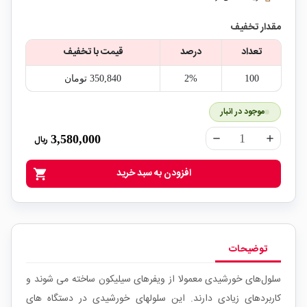
مقدار تخفیف
تعداد
درصد
قیمت با تخفیف
100
2%
350,840‎ تومان
موجود در انبار
3,580,000
ریال
remove
add
افزودن به سبد خرید
shopping_cart
توضیحات
سلول‌های خورشیدی معمولا از ویفر‌های سیلیکون ساخته می شوند و
کاربردهای زیادی دارند. این سلولهای خورشیدی در دستگاه های