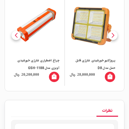
پیچ
(Solar
پروژکتور خورشیدی شارژی قابل
چراغ اضطراری شارژی خورشیدی
حمل مدل D8
آویزی مدل GSH-1188
ال
ریال
ریال
20,200,000
28,000,000
all
local_mall
local_mall
نظرات