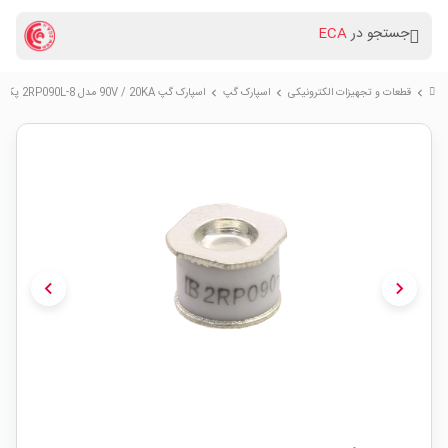
جستجو در
ECA
قطعات و تجهیزات الکترونیکی
اسپارک گپ
اسپارک گپ 90V / 20KA مدل 2RP090L-8 پکیج M-TYPE
chevron_right
chevron_right
chevron_right
chevron_left
chevron_right