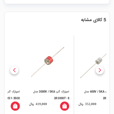
5 کالای مشابه
اسپارک گپ 3000V / 5KA مدل
اسپارک گپ 350V / 10KA مدل
SX51-350X
2R3000T-8
ال
ریال
ریال
338,000
419,000
local_mall
local_mall