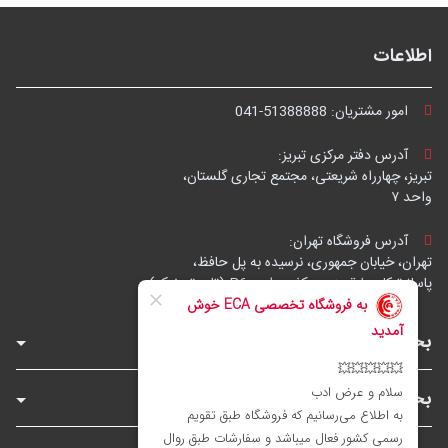
اطلاعات
امور مشتریان:
041-51388888
آدرس دفتر مرکزی تبریز:
تبریز، چهارراه شریعتی، مجتمع تجاری گلستان،
واحد ۷
آدرس فروشگاه تهران:
تهران، خیابان جمهوری، نرسیده به پل حافظ،
پاساژ توکل، طبقه زیرهمکف، واحد B6 (تاپ ترونیک)
بخش‌های فروشگاه
بخش‌های سایت