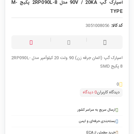
اسپارک گپ 90V / 20KA مدل 2RP090L-8 پکیج M-
TYPE
کد کالا:
3051008056
اسپارک گپ (المان جرقه زن) 90 ولت 20 کیلوآمپر مدل 2RP090L-
8 پکیج SMD
0
دیدگاه کاربران
0 دیدگاه
ارسال سریع به سراسر کشور
بسته‌بندی حرفه‌ای و ایمن
خرید مطمئن از ECA