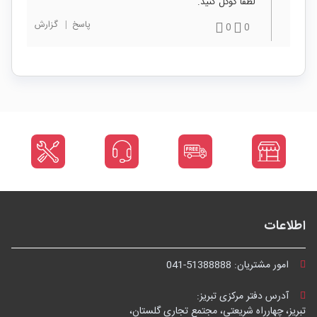
لطفا گوگل کنید.
پاسخ
|
گزارش
0
0
اطلاعات
امور مشتریان:
041-51388888
آدرس دفتر مرکزی تبریز:
تبریز، چهارراه شریعتی، مجتمع تجاری گلستان،