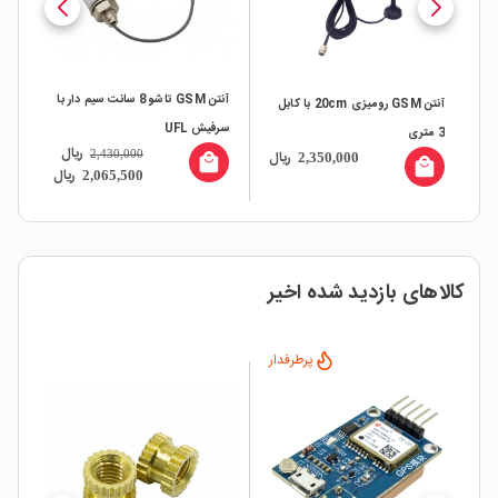
آنتن GSM تاشو 8 سانت سیم دار با
آنتن GSM رومیزی 20cm با کابل
آنتن B IPX
سرفیش UFL
3 متری
ریال
ال
ریال
2,430,000
2,350,000
local_mall
all
local_mall
ریال
2,065,500
کالاهای بازدید شده اخیر
پرطرفدار