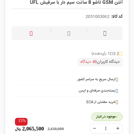
آنتن GSM تاشو 8 سانت سیم دار با سرفیش UFL
کد کالا:
2051003062
3.2
(12 رأی‌دهنده)
دیدگاه کاربران
48 دیدگاه
ارسال سریع به سراسر کشور
بسته‌بندی حرفه‌ای و ایمن
خرید مطمئن از ECA
موجود در انبار
15%
2,065,500
ریال
remove
add
2,430,000