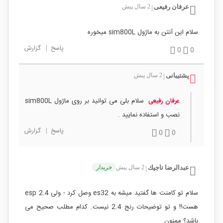
عرفان رفیعی
2 سال پیش
|
سلام این آنتن به ماژول sim800L میخوره
پاسخ
|
گزارش
0
0
پشتیبانی
2 سال پیش
|
سلام بلی می توانید بر روی ماژول sim800L
عرفان رفیعی
نصب و استفاده نمایید .
پاسخ
|
گزارش
0
0
عبدالرضا تاجيك
2 سال پیش
خریدار
|
سلام تو کامنت ها گفتید میشه به es32 وصل کرد - ولی esp 2.4
هست!! و تو توضیحات رنج 2.4 نیست. کدام مطلب صحیح می
باشد؟ ممنون