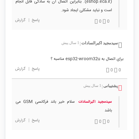
(eshop.eca.ir). بنابراین اتصال آن به سادگی قابل انجام
است و نباید مشکلی ایجاد شود.
پاسخ
|
گزارش
0
0
سیدمجید اکبرالسادات
1 سال پیش
|
برای اتصال به esp32-wroom32u مناسبه ؟
پاسخ
|
گزارش
0
0
پشتیبانی
1 سال پیش
|
سلام خیر باند فرکانسی GSM می
سیدمجید اکبرالسادات
باشد
پاسخ
|
گزارش
0
0