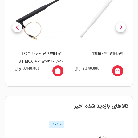
آنتن WIFI تاشو سیم دار 17cm
آنتن SMD سرامیکی AB-W01
مشکی با کانکتور صاف ST MCX
فرکانس 2.4GHZ / 5.8GHZ
5CM با 
ال
ریال
ریال
480,000
3,440,000
ll
local_mall
local_mall
کالاهای بازدید شده اخیر
جدید
پرطرفدار