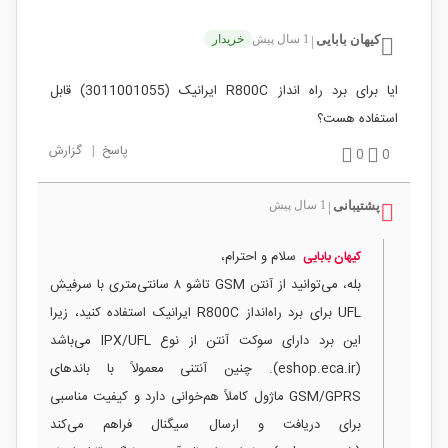
کیهان بابایی
1 سال پیش
خریدار
|
ایا برای برد راه انداز R800C ایرانیک (3011001055) قابل
استفاده هست؟
پاسخ
|
گزارش
0
0
پشتیبانی
1 سال پیش
|
سلام و احترام،
کیهان بابایی
بله، می‌توانید از آنتن GSM تاشو ۸ سانتی‌متری با سرفیش
UFL برای برد راه‌انداز R800C ایرانیک استفاده کنید، زیرا
این برد دارای سوکت آنتن از نوع IPX/UFL می‌باشد
(eshop.eca.ir). چنین آنتنی معمولاً با باندهای
GSM/GPRS ماژول کاملاً هم‌خوانی دارد و کیفیت مناسبی
برای دریافت و ارسال سیگنال فراهم می‌کند