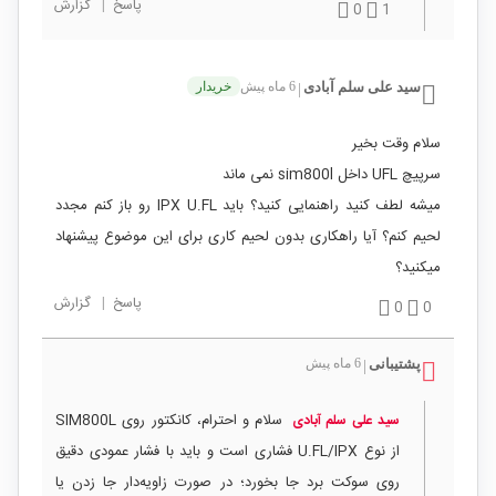
پاسخ
|
گزارش
0
1
سید علی سلم آبادی
6 ماه پیش
خریدار
|
سلام وقت بخیر
سرپیچ UFL داخل sim800l نمی ماند
میشه لطف کنید راهنمایی کنید؟ باید IPX U.FL رو باز کنم مجدد
لحیم کنم؟ آیا راهکاری بدون لحیم کاری برای این موضوع پیشنهاد
میکنید؟
پاسخ
|
گزارش
0
0
پشتیبانی
6 ماه پیش
|
سلام و احترام، کانکتور روی SIM800L
سید علی سلم آبادی
از نوع U.FL/IPX فشاری است و باید با فشار عمودی دقیق
روی سوکت برد جا بخورد؛ در صورت زاویه‌دار جا زدن یا