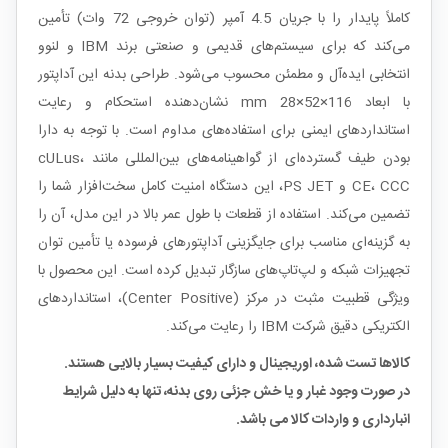
کاملاً پایدار را با جریان 4.5 آمپر (توان خروجی 72 وات) تأمین
می‌کند که برای سیستم‌های قدیمی و صنعتی برند IBM و لنوو
انتخابی ایده‌آل و مطمئن محسوب می‌شود. طراحی بدنه این آداپتور
با ابعاد 116×52×28 mm نشان‌دهنده استحکام و رعایت
استانداردهای ایمنی برای استفاده‌های مداوم است. با توجه به دارا
بودن طیف گسترده‌ای از گواهینامه‌های بین‌المللی مانند cULus،
CE، CCC و PS JET، این دستگاه امنیت کامل سخت‌افزار شما را
تضمین می‌کند. استفاده از قطعات با طول عمر بالا در این مدل، آن را
به گزینه‌ای مناسب برای جایگزینی آداپتورهای فرسوده یا تأمین توان
تجهیزات شبکه و لپ‌تاپ‌های سازگار تبدیل کرده است. این محصول با
ویژگی قطبیت مثبت در مرکز (Center Positive)، استانداردهای
الکتریکی دقیق شرکت IBM را رعایت می‌کند.
کالاها تست شده، اوریجینال و دارای کیفیت بسیار بالایی هستند.
در صورت وجود غبار و یا خش جزئی روی بدنه، تنها به دلیل شرایط
انبارداری و واردات کالا می باشد.