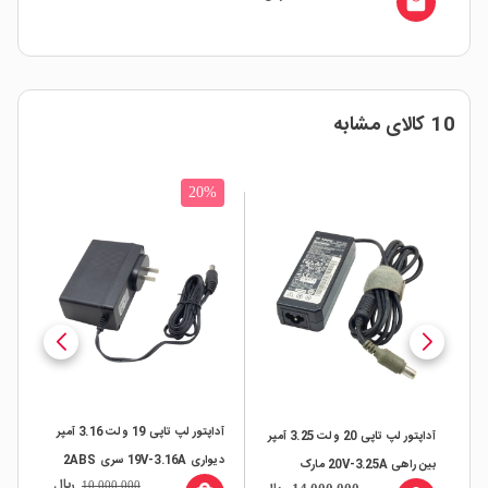
local_mall
10 کالای مشابه
20%
آداپتور لپ تاپی 19 ولت 3.16 آمپر
آداپتور لپ تاپی 20 ولت 3.25 آمپر
دیواری 19V-3.16A سری 2ABS
19.5 مارک
بین راهی 20V-3.25A مارک
ریال
10,000,000