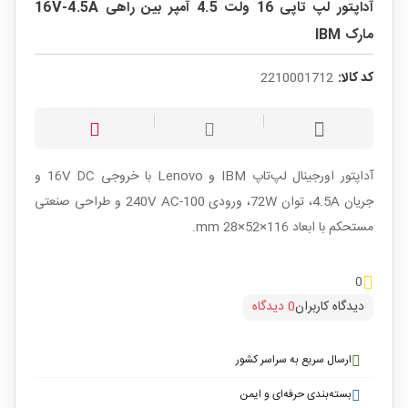
آداپتور لپ تاپی 16 ولت 4.5 آمپر بین راهی 16V-4.5A
مارک IBM
کد کالا:
2210001712
آداپتور اورجینال لپ‌تاپ IBM و Lenovo با خروجی 16V DC و
جریان 4.5A، توان 72W، ورودی 100-240V AC و طراحی صنعتی
مستحکم با ابعاد 116×52×28 mm.
0
دیدگاه کاربران
0 دیدگاه
ارسال سریع به سراسر کشور
بسته‌بندی حرفه‌ای و ایمن