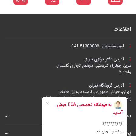
اطلاعات
امور مشتریان:
041-51388888
آدرس دفتر مرکزی تبریز:
تبریز، چهارراه شریعتی، مجتمع تجاری گلستان،
واحد ۷
آدرس فروشگاه تهران:
تهران، خیابان جمهوری، نرسیده به پل حافظ،
پاساژ توکل، طبقه زیرهمکف، واحد B6 (تاپ ترونیک)
بخش‌های فروشگاه
بخش‌های سایت