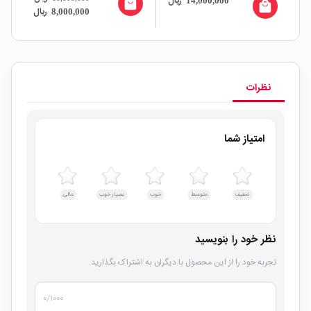
ال
ریال
مارک NETGEAR
14,000,000
local_mall
VO
LENOVO
all
local_mall
ریال
8,000,000
نظرات
امتیاز شما
ضعیف
متوسط
خوب
بسیار خوب
عالی
نظر خود را بنویسید
تجربه خود را از این محصول با دیگران به اشتراک بگذارید.
۰
/۱۰۰۰