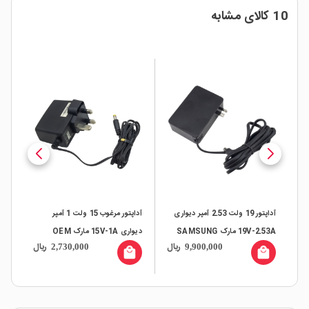
10 کالای مشابه
%
آداپتور 19 ولت 2.53 آمپر دیواری
آداپتور مرغوب 15 ولت 1 آمپر
3A مرغو
19V-2.53A مارک SAMSUNG
دیواری 15V-1A مارک OEM
ال
ریال
ریال
2,730,000
9,900,000
all
local_mall
local_mall