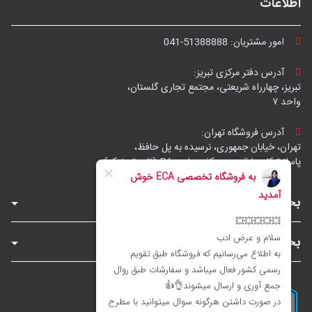
اطلاعات
امور مشتریان:
041-51388888
آدرس دفتر مرکزی تبریز:
تبریز، چهارراه شریعتی، مجتمع تجاری گلستان،
واحد ۷
آدرس فروشگاه تهران:
تهران، خیابان جمهوری، نرسیده به پل حافظ،
پاساژ توکل، طبقه زیرهمکف، واحد B6 (تاپ ترونیک)
بخش‌های فروشگاه
بخش‌های سایت