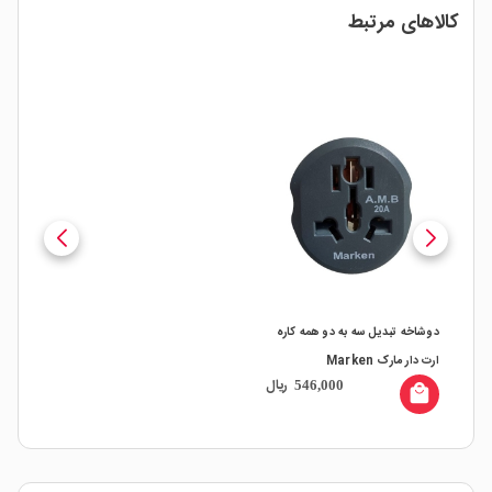
کالاهای مرتبط
دوشاخه تبدیل سه به دو همه کاره
ارت دار مارک Marken
ریال
546,000
local_mall