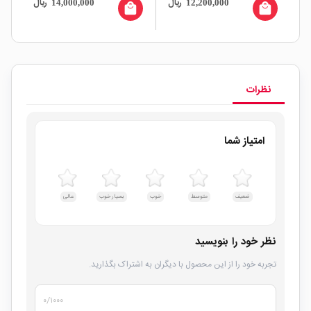
ریال
ریال
14,000,000
12,200,000
AR
EDAC
HIPRO
all
local_mall
local_mall
ال
نظرات
امتیاز شما
ضعیف
متوسط
خوب
بسیار خوب
عالی
نظر خود را بنویسید
تجربه خود را از این محصول با دیگران به اشتراک بگذارید.
۰
/۱۰۰۰