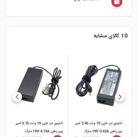
local_mall
10 کالای مشابه
لت 3.25 آمپر
آداپتور لپ تاپی 19 ولت 3.42 آمپر
آداپتور لپ تاپی 19 ولت 6.15 آمپر
بین راهی 19V-3.42A مارک
بین راهی 19V-6.15A مارک