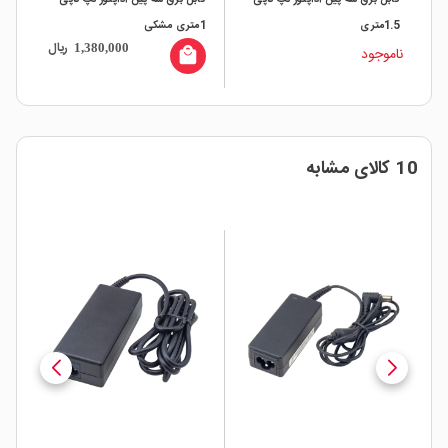
1.5متری
1متری مشکی
ریال
1,380,000
ناموجود
local_mall
10 کالای مشابه