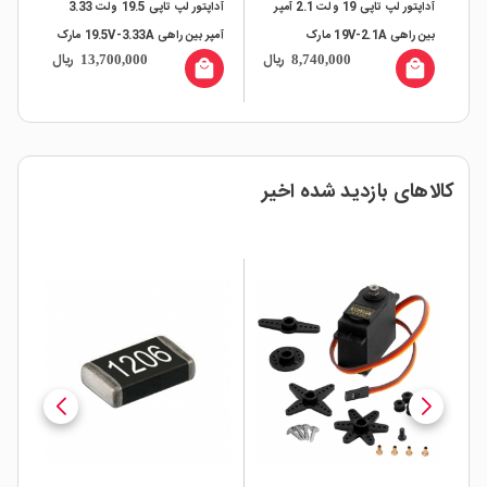
آداپتور لپ تاپی 19 ولت 2.1 آمپر
آداپتور لپ تاپی 19.5 ولت 3.33
آداپتور لپ تاپی 12 ولت 5.5 آمپر
آمپر بین راهی 19.5V-3.33A مارک
بین راهی 12V-5.5A مناسب
ریال
ریال
ریال
17,200,000
13,700,000
8
HP
تجهیزات شبکه Cisco مارک
local_mall
local_mall
DELTA
کالاهای بازدید شده اخیر