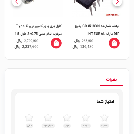
تراشه شمارنده CD4518BN پکیج
کابل برق پاور کامپیوتری Type G
DIP مارک INTEGRAL
مرغوب تمام مسی 0.75×3 طول 1.5
x33mm
ال
ریال
ریال
2,720,000
233,000
C رول
متر کار کرده
all
local_mall
local_mall
ال
ریال
ریال
2,257,600
130,480
نظرات
امتیاز شما
ضعیف
متوسط
خوب
بسیار خوب
عالی