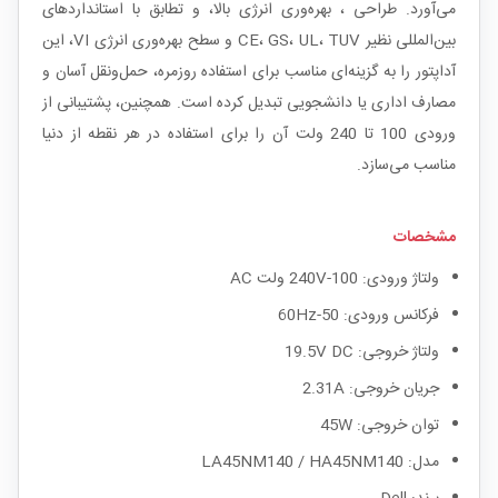
می‌آورد. طراحی ، بهره‌وری انرژی بالا، و تطابق با استانداردهای
بین‌المللی نظیر CE، GS، UL، TUV و سطح بهره‌وری انرژی VI، این
آداپتور را به گزینه‌ای مناسب برای استفاده روزمره، حمل‌ونقل آسان و
مصارف اداری یا دانشجویی تبدیل کرده است. همچنین، پشتیبانی از
ورودی 100 تا 240 ولت آن را برای استفاده در هر نقطه از دنیا
مناسب می‌سازد.
مشخصات
ولتاژ ورودی: 100-240V ولت AC
فرکانس ورودی: 50-60Hz
ولتاژ خروجی: 19.5V DC
جریان خروجی: 2.31A
توان خروجی: 45W
مدل: LA45NM140 / HA45NM140