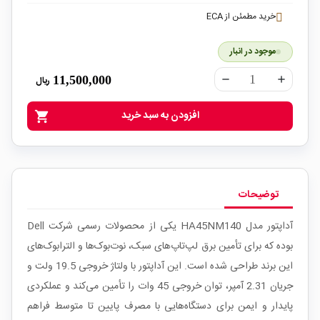
خرید مطمئن از ECA
موجود در انبار
11,500,000
ریال
remove
add
افزودن به سبد خرید
shopping_cart
توضیحات
آداپتور مدل HA45NM140 یکی از محصولات رسمی شرکت Dell
بوده که برای تأمین برق لپ‌تاپ‌های سبک، نوت‌بوک‌ها و الترابوک‌های
این برند طراحی شده است. این آداپتور با ولتاژ خروجی 19.5 ولت و
جریان 2.31 آمپر، توان خروجی 45 وات را تأمین می‌کند و عملکردی
پایدار و ایمن برای دستگاه‌هایی با مصرف پایین تا متوسط فراهم