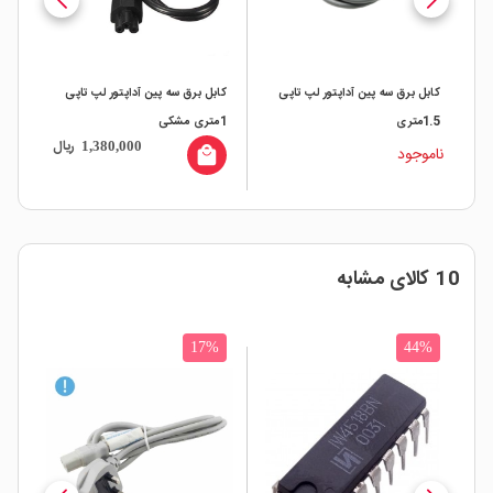
کابل برق سه پین آداپتور لپ تاپی
کابل برق سه پین آداپتور لپ تاپی
1.5متری
1متری مشکی
ریال
1,380,000
ناموجود
local_mall
10 کالای مشابه
%
17%
44%