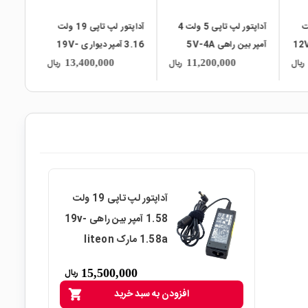
آداپتور لپ تاپی 5 ولت 4
آداپتور لپ تاپی 19 ولت
آداپتور لپ تاپی 19 ولت
3.16 آمپر دیواری 19V-
6.32 آمپر بین راهی 19V-
3.16A سری ADS65
6.32A مارک
ریال
ریال
ریال
14,300,000
13,400,000
مارک NETGEAR
EnerTronix
آداپتور لپ تاپی 19 ولت
1.58 آمپر بین راهی 19v-
1.58a مارک liteon
15,500,000
ریال
افزودن به سبد خرید
shopping_cart