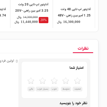
آداپتور لپ تاپی 20 ولت
پ تاپی 48 ولت
آداپتور لپ تاپی 19 ولت
3.25 آمپر بین راهی 20V-
1 آمپر بین راهی 48V-
4.74 آمپر بین راهی 19V-
3.25A با کانکتور USB
ریال
14,300,000
20%
4.74A مارک DELTA
6.32A مارک Y
ریال
ریال
ریال
13,500,000
11,440,000
Slim Tip مارک
LENOVO
نظرات
اولین فردی
امتیاز شما
ضعیف
متوسط
خوب
بسیار خوب
عالی
نظر خود را بنویسید