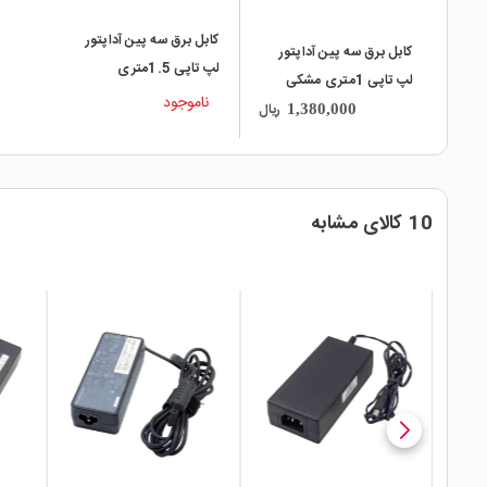
کابل برق سه پین آداپتور
کابل برق سه پین آداپتور
لپ تاپی 1.5متری
لپ تاپی 1متری مشکی
ناموجود
ریال
1,380,000
10 کالای مشابه
local_mall
local_mall
local_mall