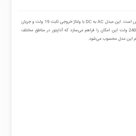
آداپتور مدل PA-1300-04 از شرکت تایوانی Lite-On یکی از آداپتورهای باکیفیت و خوش‌نام در حوزه منابع تغذیه لپ‌تاپی و تجهیزات الکترونیکی حساس است. این مبدل AC به DC با ولتاژ خروجی ثابت 19 ولت و جریان
1.58 آمپر، توان خروجی 30 وات را فراهم می‌کند که برای دستگاه‌هایی با مصرف کم تا متوسط ایده‌آل است. محدوده ورودی گسترده بین 100 تا 240 ولت این امکان را فراهم می‌سازد که آداپتور در مناطق مختلف
 مهم این مدل محسوب می‌شود.