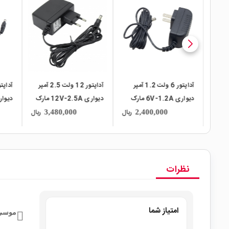
local_mall
local_mall
local_mall
 آمپر بین
آداپتور 6 ولت 1.2 آمپر
آداپتور 12 ولت 2.5 آمپر
دیواری 6V-1.2A مارک
دیواری 12V-2.5A مارک
uide
UMEC
Pigeon
ریال
ریال
ریال
3,480,000
2,400,000
نظرات
امتیاز شما
موسی 