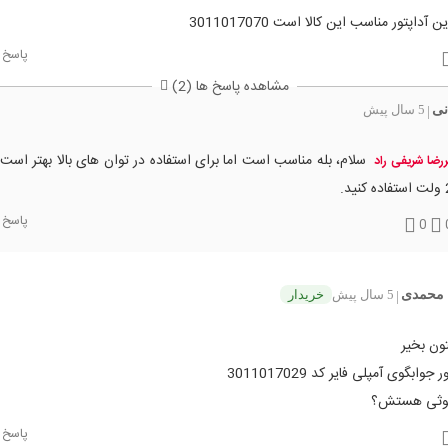
ن آداپتور مناسب این کالا است 3011017070
پاسخ
مشاهده پاسخ ها (2)
نی
5 سال پیش
|
سلام، بله مناسب است اما برای استفاده در توان های بالا بهتر است 
ررضا شریفی راد
ید.
پاسخ
0
محمدی
5 سال پیش
خریدار
|
ون بخیر
جوابگوی آمپلی فایر کد 3011017029
وتوثی هستش؟
پاسخ