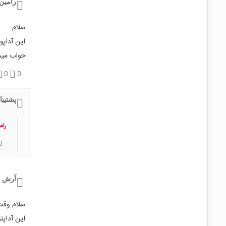
رامین 
سلام
این آداپور برای موتور 
جواب می
0
0
پشتیبا
رام
0
آرش ز
سلام وقت
این آداپت