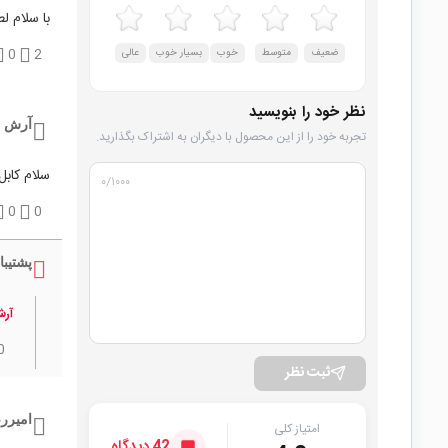
با سلام لطفاً آداپتور 
ضعیف
متوسط
خوب
بسیار خوب
عالی
2
0
نظر خود را بنویسید
آرش ز
تجربه خود را از این محصول با دیگران به اشتراک بگذارید.
سلام کابل ۲۲۰داره و اینکه در خروجی ۵آمپر واقعی رو میده لطفا مهمه ک ۵ آمپر رو
۰
/۱۰۰۰
0
0
پشتیبا
آرش
0
ثبت نظر
امیرر
امتیاز کلی
42 دیدگاه