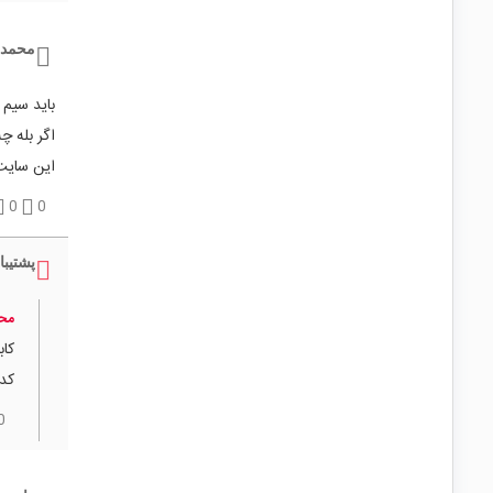
محمد 
باید سیم 
اگر بله 
این سایت 
0
0
پشتیبا
محم
کابل
کد کالا 
0