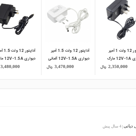
local_mall
local_mall
آداپتور 12 ولت 1 آمپر
آداپتور 12 ولت 1.5 آمپر
آداپتور 12 ولت
دیواری 12V-1A مارک
دیواری 12V-1.5A آلمانی
دیواری .5A
R
مارک Telekom
NETGEAR
ریال
ریال
3,480,000
3,470,000
2,350,000
دیانی
4 سال پیش
|