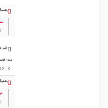
پشتیبا
مح
0
علیرضا
سلام لطفا
0
0
پشتیبا
علی
0