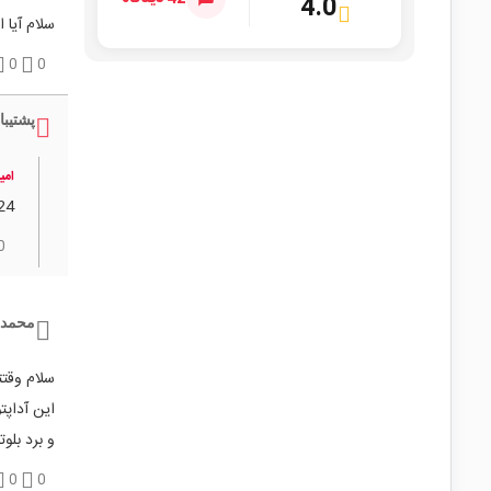
4.0
سلام آیا ای
0
0
پشتیبا
امی
24 ولت استفاده کن
0
محمد 
سلام وقتت
این آداپتور 
و برد بل
0
0