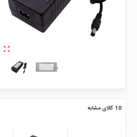
zoom_out_map
10 کالای مشابه