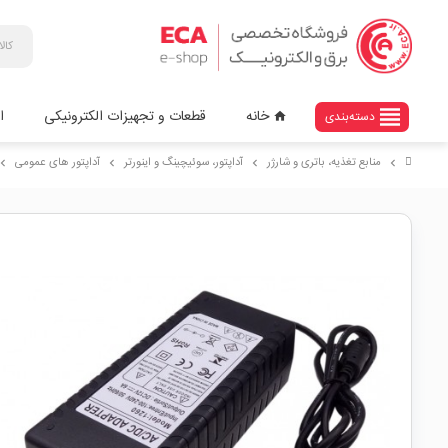
view_headline
خانه
قطعات و تجهیزات الکترونیکی
ا
دسته‌بندی
home
منابع تغذیه، باتری و شارژر
آداپتور، سوئیچینگ و اینورتر
آداپتور های عمومی
vron_right
chevron_right
chevron_right
chevron_right