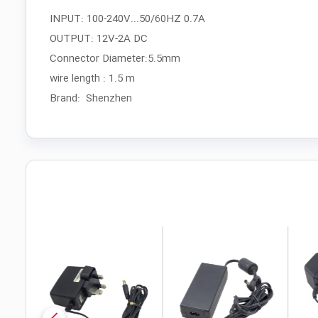
INPUT: 100-240V...50/60HZ 0.7A
OUTPUT: 12V-2A DC
Connector Diameter:5.5mm
wire length : 1.5 m
Brand: Shenzhen
local_mall
local_mall