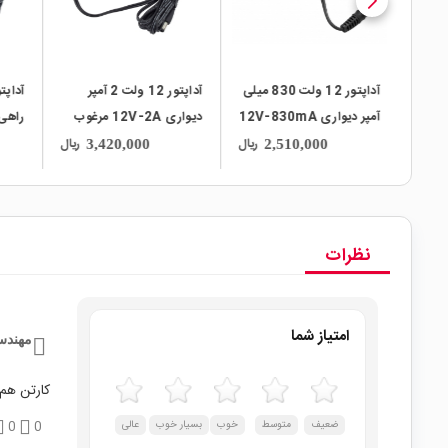
آمپر
آداپتور 12 ولت 830 میلی
آداپتور 12 ولت 2 آمپر
1 مارک
آمپر دیواری 12V-830mA
دیواری 12V-2A مرغوب
راهی 12V-2A مارک 
مارک FAIRWAY
مارک Ktec
ریال
ریال
ریال
3,420,000
2,510,000
نظرات
امتیاز شما
مهند
کارتن هم 
ضعیف
متوسط
خوب
بسیار خوب
عالی
0
0