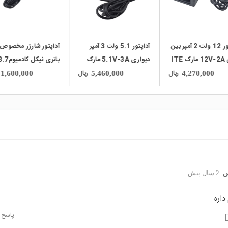
آداپتور 12 ولت 2 آمپر بین
آداپتور 5.1 ولت 3 آمپر
آداپتور شارژر مخصوص
ITE
دیواری 5.1V-3A مارک
باتری نیکل کادمیو
2Wire
ولت 8 میلی آمپر دیوا
ریال
ریال
1,600,000
5,460,000
4,270,000
مدل FW8639
س
2 سال پیش
|
داره
پاسخ