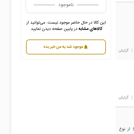
ناموجود
این کالا در حال حاضر موجود نیست. می‌توانید از
کالاهای مشابه
در پایین صفحه دیدن نمایید.
موجود شد به من خبر بده
notifications
|
گزارش
|
گزارش
سلام و احترام، آداپتور 12 ولت 2 آمپر دیواری مارک Shenzhen از نوع