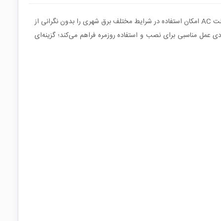
این آداپتور از نوع سوئیچینگ بوده و با تبدیل برق شهری به ولتاژ 12 ولت DC، جریان خروجی پایدار تا 2 آمپر را فراهم می‌کند. بازه ورودی 100 تا 240 ولت AC امکان استفاده در شرایط مختلف برق شهری را بدون نگرانی از
رفیش استاندارد 2.1 میلی‌متری باعث سازگاری بالا با طیف وسیعی از دستگاه‌ها می‌شود. طول کابل 1.5 متری نیز آزادی عمل مناسبی برای نصب و استفاده روزمره فراهم می‌کند؛ گزینه‌ای