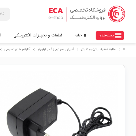
view_headline
خانه
قطعات و تجهیزات الکترونیکی
ا
دسته‌بندی
home
منابع تغذیه، باتری و شارژر
آداپتور، سوئیچینگ و اینورتر
آداپتور های عمومی
vron_right
chevron_right
chevron_right
chevron_right