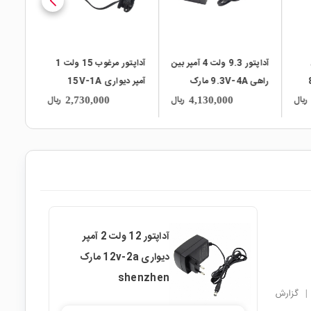
آداپتور 9.3 ولت 4 آمپر بین
آداپتور مرغوب 15 ولت 1
م8.7
راهی 9.3V-4A مارک
آمپر دیواری 15V-1A
ری
Verifone
مارک OEM
ریال
ریال
ریال
2,730,000
4,130,000
آداپتور 12 ولت 2 آمپر
دیواری 12v-2a مارک
shenzhen
|
گزارش