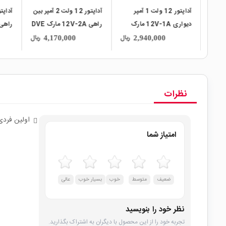
آمپر
آداپتور 12 ولت 2 آمپر بین
آداپتور 20 ولت 3 آمپر بین
1 مارک
راهی 12V-2A مارک DVE
راهی 20V-3A مارک
مدل DSA-0421S-12
Zebra
ITE
ریال
ریال
ریال
11,400,000
4,170,000
نظرات
اولین فردی
امتیاز شما
ضعیف
متوسط
خوب
بسیار خوب
عالی
نظر خود را بنویسید
تجربه خود را از این محصول با دیگران به اشتراک بگذارید.