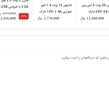
شارژر 5 ولت 2.5 آمپر 5V-
آداپتور 12 ولت 1.4 آمپر
آداپتور 12 ولت 3 آمپر
2.5A با خروجی USB
دیواری 12V-1.4A مارک
دیواری 12V-3A مار
مارک DARFON
ریال
3,070,000
20%
APD مدل WA-
ریال
ریال
3,750,000
2,456,000
2,770,000
36A12FU
 باشید که دیدگاهتان را ثبت میکنید