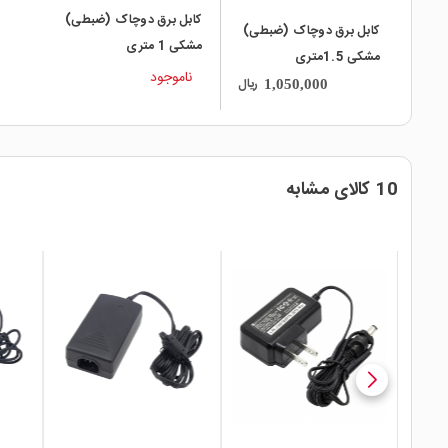
کابل برق دوچاک (ضبطی)
کابل برق دوچاک (ضبطی)
مشکی 1 متری
مشکی 1.5متری
ناموجود
ریال
1,050,000
10 کالای مشابه
local_mall
local_mall
local_mall