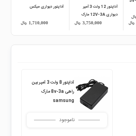
آداپتور دیواری میکس
آداپتور 23 ولت 1 آمپر
ک
دیواری 12V-1A مارک
SAGEMCOM
ریال
ریال
ریال
3,900,000
1,710,000
آداپتور 8 ولت 3 آمپر بین
راهی 8v-3a مارک
samsung
ناموجود