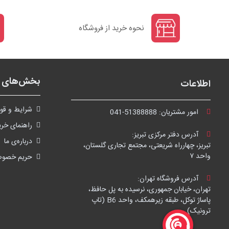
نحوه خرید از فروشگاه
بخش‌های ف
اطلاعات
شرايط و قوا
امور مشتریان:
041-51388888
راهنمای خری
آدرس دفتر مرکزی تبریز:
درباره‌ی ما
تبریز، چهارراه شریعتی، مجتمع تجاری گلستان،
واحد ۷
حریم خصو
آدرس فروشگاه تهران:
تهران، خیابان جمهوری، نرسیده به پل حافظ،
پاساژ توکل، طبقه زیرهمکف، واحد B6 (تاپ
ترونیک)