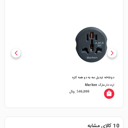
دوشاخه تبدیل سه به دو همه کاره
ارت دار مارک Marken
ریال
546,000
local_mall
10 کالای مشابه