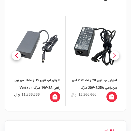
آداپتور لپ تاپی 20 ولت 2.25 آمپر
آداپتور لپ تاپی 19 ولت 3 آمپر بین
19.5 مارک
بین راهی 20V-2.25A مارک
راهی 19V-3A مارک Verizon
ال
ریال
ریال
11,800,000
15,500,000
ER
LENOVO
all
local_mall
local_mall