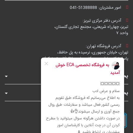
امور مشتریان:
041-51388888
آدرس دفتر مرکزی تبریز:
تبریز، چهارراه شریعتی، مجتمع تجاری گلستان،
واحد ۷
آدرس فروشگاه تهران:
تهران، خیابان جمهوری، نرسیده به پل حافظ،
پاساژ توکل، طبقه زیرهمکف، واحد B6 (تاپ ترونیک)
بخش‌های فروشگاه
بخش‌های سایت