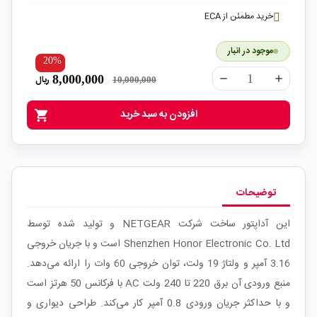
خرید مطمئن از ECA
موجود در انبار
20%
8,000,000
ریال
remove
add
10,000,000
افزودن به سبد خرید
shopping_cart
توضیحات
این آداپتور ساخت شرکت NETGEAR و تولید شده توسط
Shenzhen Honor Electronic Co. Ltd است و با جریان خروجی
3.16 آمپر و ولتاژ 19 ولت، توان خروجی 60 وات را ارائه می‌دهد.
منبع ورودی آن برق 220 تا 240 ولت AC با فرکانس 50 هرتز است
و با حداکثر جریان ورودی 0.8 آمپر کار می‌کند. طراحی دیواری و