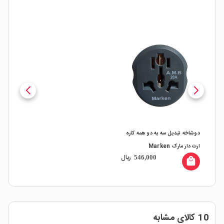
دوشاخه تبدیل سه به دو همه کاره
ارت دار مارک Marken
ریال
546,000
local_mall
10 کالای مشابه