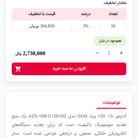
مقدار تخفیف
تعداد
درصد
قیمت با تخفیف
10
3%
264,810‎ تومان
موجود در انبار
2,730,000
ریال
remove
add
افزودن به سبد خرید
shopping_cart
توضیحات
آداپتور 15V 1A برند OEM مدل ADS-18B-D150100 یک منبع
تغذیه سوئیچینگ باکیفیت است که برای تغذیه دستگاه‌های
الکترونیکی خانگی، صنعتی و ارتباطی طراحی شده است. مدار