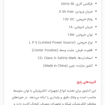
فرکانس کاری: 50-60Hz
جریان ورودی: 0.5A max
ولتاژ خروجی: 15V DC
جریان خروجی: 1A
توان خروجی: 15W
نوع خروجی: L.P.S (Limited Power Source)
قطبیت فیش: مثبتِ وسط (Center Positive)
استانداردها: CE، Class II، Safety Mark
کشور سازنده: چین (Made in China)
کاربردهای رایج
این آداپتور برای تغذیه انواع تجهیزات الکترونیکی با توان متوسط
مناسب است و ولتاژ دقیق و پایداری را ارائه می‌دهد. در حوزه‌های
مختلف الکترونیک، شبکه و تجهیزات مصرفی کوچک کاربرد دارد و