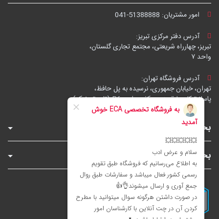
امور مشتریان:
041-51388888
آدرس دفتر مرکزی تبریز:
تبریز، چهارراه شریعتی، مجتمع تجاری گلستان،
واحد ۷
آدرس فروشگاه تهران:
تهران، خیابان جمهوری، نرسیده به پل حافظ،
پاساژ توکل، طبقه زیرهمکف، واحد B6 (تاپ ترونیک)
بخش‌های فروشگاه
بخش‌های سایت