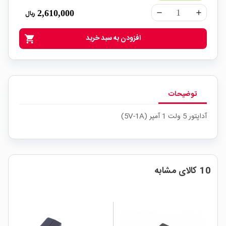
2,610,000
ریال
remove
add
افزودن به سبد خرید
shopping_cart
توضیحات
آداپتور 5 ولت 1 آمپر (5V-1A)
10 کالای مشابه