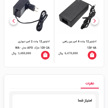
آداپتور 12 ولت 4 آمپر بین راهی
آداپتور 12 ولت 2 آمپر دیواری
12V-4A
12V-2A مارک APD مدل WA-
12V-2A
ال
ریال
ریال
3,480,000
6,470,000
24E12FG
all
local_mall
local_mall
نظرات
امتیاز شما