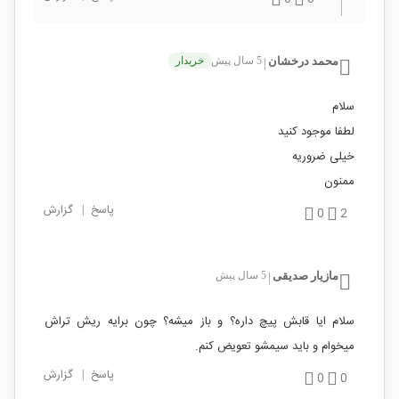
محمد درخشان
5 سال پیش
خریدار
|
سلام
لطفا موجود کنید
خیلی ضروریه
ممنون
پاسخ
|
گزارش
0
2
مازیار صدیقی
5 سال پیش
|
سلام ایا قابش پیچ داره؟ و باز میشه؟ چون برایه ریش تراش
میخوام و باید سیمشو تعویض کنم.
پاسخ
|
گزارش
0
0