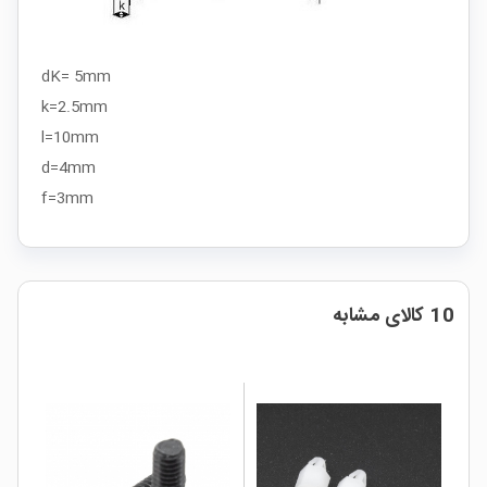
dK= 5mm
k=2.5mm
l=10mm
d=4mm
f=3mm
10 کالای مشابه