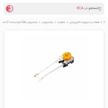
جستجو در
ECA
قطعات و تجهیزات الکترونیکی
مقاومت
پتانسیومتر
پتانسیومتر 50k اهم ایستاده LF مدل EVMEGS
chevron_right
chevron_right
chevron_right
chevron_right