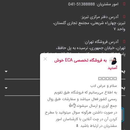
امور مشتریان:
041-51388888
آدرس دفتر مرکزی تبریز:
تبریز، چهارراه شریعتی، مجتمع تجاری گلستان،
واحد ۷
آدرس فروشگاه تهران:
تهران، خیابان جمهوری، نرسیده به پل حافظ،
پاساژ توکل، طبقه زیرهمکف، واحد B6 (تاپ ترونیک)
بخش‌های فروشگاه
بخش‌های سایت