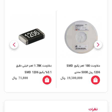
مقاومت 180 اهم پکیج SMD
مقاومت 1.78K اهم خیلی دقیق
1206 رول 5000 عددی
0.1% پکیج 1206 SMD
رول 5000
ال
ریال
ریال
71,800
19,500,000
all
local_mall
local_mall
نظرات