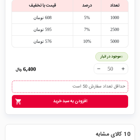
تعداد
درصد
قیمت با تخفیف
1000
5%
608‎ تومان
2500
7%
595‎ تومان
5000
10%
576‎ تومان
موجود در انبار
6,400
ریال
remove
add
حداقل تعداد سفارش 50 است
افزودن به سبد خرید
shopping_cart
10 کالای مشابه