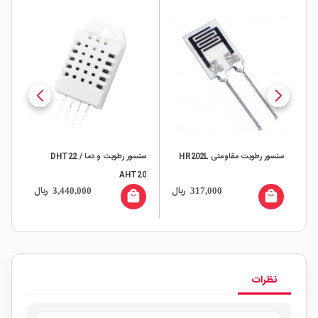
سنسور رطوبت مقاومتی HR202L
سنسور رطوبت و دما DHT22 /
AHT20
سنسور NTC
ال
ریال
ریال
3,440,000
317,000
all
local_mall
local_mall
نظرات