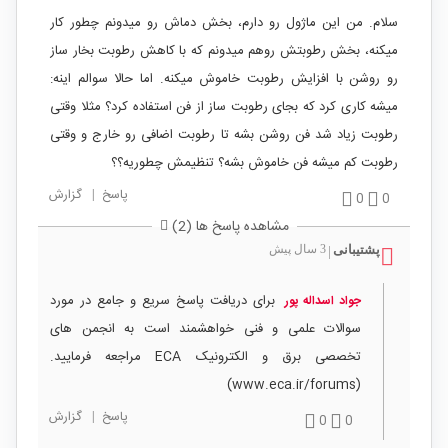
سلام. من این ماژول رو دارم، بخش دماش رو میدونم چطور کار
میکنه، بخش رطوبتش روهم میدونم که با کاهش رطوبت بخار ساز
رو روشن با افزایش رطوبت خاموش میکنه. اما حالا سوالم اینه:
میشه کاری کرد که بجای رطوبت ساز از فن استفاده کرد؟ مثلا وقتی
رطوبت زیاد شد فن روشن بشه تا رطوبت اضافی رو خارج و وقتی
رطوبت کم میشه فن خاموش بشه؟ تنظیمش چطوریه؟؟
پاسخ
|
گزارش
0
0
مشاهده پاسخ ها (2)
پشتیبانی
3 سال پیش
|
برای دریافت پاسخ سریع و جامع در مورد
جواد اسداله پور
سوالات علمی و فنی خواهشمند است به انجمن های
تخصصی برق و الکترونیک ECA مراجعه فرمایید.
(www.eca.ir/forums)
پاسخ
|
گزارش
0
0