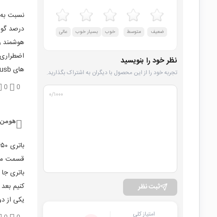
درصد گوشی
ضعیف
متوسط
خوب
بسیار خوب
عالی
اضطراری 
نظر خود را بنویسید
های usb خور میتونید استفاده کنید.
تجربه خود را از این محصول با دیگران به اشتراک بگذارید.
0
0
۰
/۱۰۰۰
هومن
قسمت مثبت
باتری جا
ثبت نظر
یکی از د
امتیاز کلی