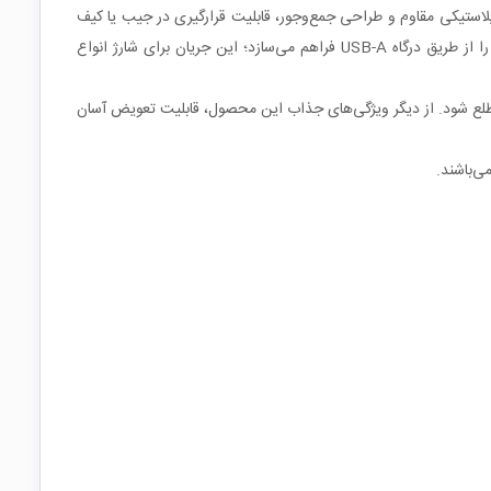
 مدل 18650 به یک پاوربانک همراه است. این کیس با بدنه پلاستیکی مقاوم و طراحی جمع‌وجور، قابلیت قرارگیری در جیب یا کیف
را دارد و امکان حمل آسان را فراهم می‌کند. عملکرد این محصول به گونه‌ای است که با قراردادن یک باتری 18650، ولتاژ خروجی تثبیت‌شده ۵ ولت را از طریق درگاه USB-A فراهم می‌سازد؛ این جریان برای شارژ انواع
ست تا کاربر بتواند به‌راحتی از وضعیت باتری مطلع شود. از دیگر ویژگی‌های جذاب این محصول، قابلیت تعویض آسان