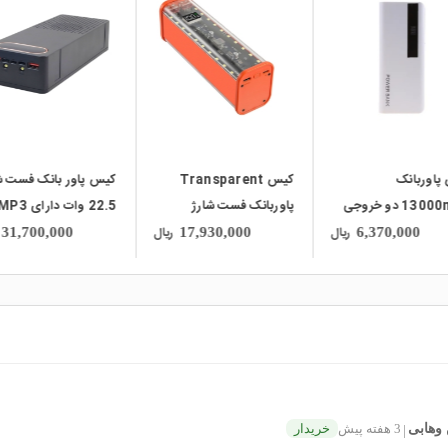
local_mall
local_mall
پاوربانک
کیس Transparent
کیس پاور بانک فست ش
13000mAh دو خروجی
پاوربانک فست شارژ
22.5 وات دارای P3
USB به همراه نمایشگر و
20000mAh با خروجی
yer
ریال
ریال
31,700,000
17,930,000
6,370,000
USB مدل BQ-S18PD
BT
 وهابی
3 هفته پیش
خریدار
|