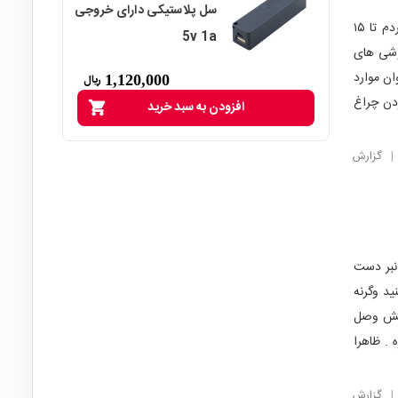
سل پلاستیکی دارای خروجی
نسبت به قیمتش فوق‌العاده کاربردی هست من از یک باطری ۱۲۰۰ میلی آمپری استفاده کردم تا ۱۵
5v 1a
گوشی های
ه عنوان موارد
1,120,000
ریال
دن چراغ
افزودن به سبد خرید
shopping_cart
|
گزارش
 انبر دست
ید وگرنه
بهش وصل
ه . ظاهرا
|
گزارش