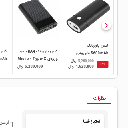
local_mall
local_mall
local_mall
کیس پاوربانک
ارژ
کیس پاوربانک KA4 با دو
کیس 
5600mAh با ورودی
خروجی
ورودی Micro - Type-C
Micro USB دارای
ریال
5,260,000
12%
 شارژ
و دو خروجی USB
ریال
ریال
ریال
6,280,000
4,628,800
خروجی 5V-1A USB
برد 5 باتری
نظرات
امتیاز شما
آرمین