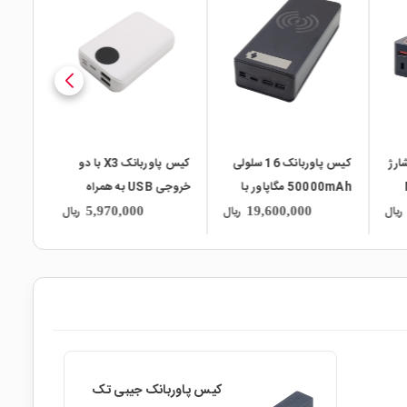
local_mall
local_mall
local_mall
ارژ
کیس پاوربانک 16 سلولی
کیس پاوربانک X3 با دو
کیس پا
M
50000mAh مگاپاور با
خروجی USB به همراه
Pla بلوتوثی مدل L8-
قابلیت شارژ وایرلس مدل
نمایشگر
دارای کا
ریال
ریال
ریال
5,970,000
19,600,000
C16-Qi
کیس پاوربانک جیبی تک