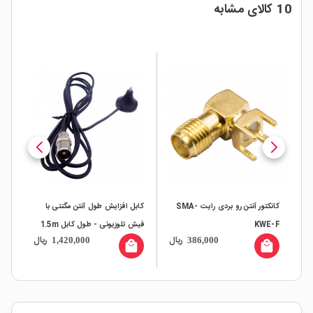
10 کالای مشابه
کانکتور آنتن رو بردی رایت SMA-
کابل افزایش طول آنتن مگنتی با
KWE-F
فیش تلوزیونی - طول کابل 1.5m
-M
ال
ریال
ریال
1,420,000
386,000
all
local_mall
local_mall