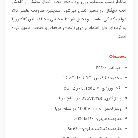
ساختار نصب مستقیم روی برد باعث ایجاد اتصال مطمئن و کاهش
افت سیگنال در مسیر انتقال می‌شود. همچنین مقاومت عایقی بالا،
دوام مکانیکی مناسب و تحمل شرایط محیطی مختلف، این کانکتور را
به گزینه‌ای قابل اعتماد برای پروژه‌های حرفه‌ای و صنعتی تبدیل کرده
است.
مشخصات
امپدانس: 50Ω
محدوده فرکانس: DC تا 12.4GHz
افت ورودی: ≤ 0.15dB در 6GHz
ولتاژ کاری: 335Vr.m.s در سطح دریا
ولتاژ تحمل: 1000Vr.m.s در سطح دریا
مقاومت عایقی: ≥ 5000MΩ
مقاومت کنتاکت مرکزی: ≤ 3mΩ