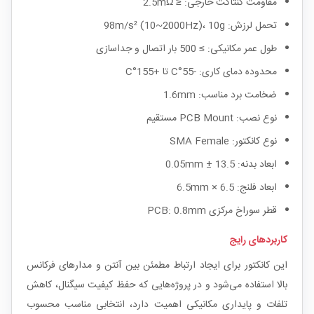
مقاومت کنتاکت خارجی: ≤ 2.5mΩ
تحمل لرزش: 98m/s² (10~2000Hz)، 10g
طول عمر مکانیکی: ≥ 500 بار اتصال و جداسازی
محدوده دمای کاری: -55°C تا +155°C
ضخامت برد مناسب: 1.6mm
نوع نصب: PCB Mount مستقیم
نوع کانکتور: SMA Female
ابعاد بدنه: 13.5 ± 0.05mm
ابعاد فلنج: 6.5 × 6.5mm
قطر سوراخ مرکزی PCB: 0.8mm
کاربردهای رایج
این کانکتور برای ایجاد ارتباط مطمئن بین آنتن و مدارهای فرکانس
بالا استفاده می‌شود و در پروژه‌هایی که حفظ کیفیت سیگنال، کاهش
تلفات و پایداری مکانیکی اهمیت دارد، انتخابی مناسب محسوب