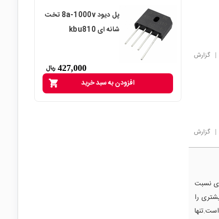
پل دیود 8a-1000v تخت
شانه ای kbu810
|
گزارش
427,000
ریال
افزودن به سبد خرید
shopping_cart
|
گزارش
عکوس (۱۰۰۰ ولت) بالاتری نسبت
بیشتری را
ریان مجاز هر دو پل دیود یکسان (۸ آمپر) است.تنها