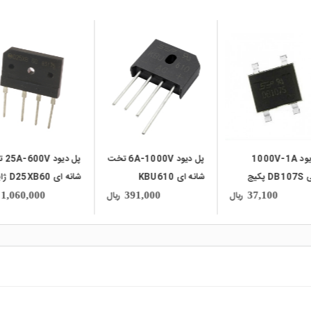
local_mall
local_mall
پل دیود 6A-1000V تخت
پل دیود 25A-600V تخت
پل دی
KBU610
شانه ای D25XB60 ژاپنی
شانه ای D10XB60
مارک Shindengen
تایوانی مارک
ریال
ریال
572,000
1,060,000
391,000
Shindengen