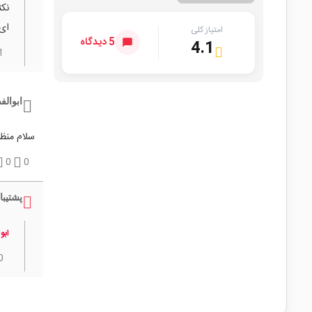
نکت
ای) KBU هستند و معمولاً از ن
امتیاز کلی
5 دیدگاه
4.1
1
ابوال
سلام منظور از 8A همو
0
0
پشتیبا
ابو
0