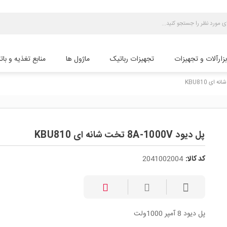
بزارآلات و تجهیزات
تجهیزات رباتیک
ماژول ها
منابع تغذیه و بات
پل دیود 8A-1000V تخت شانه ای KBU810
کد کالا:
2041002004
پل دیود 8 آمپر 1000ولت