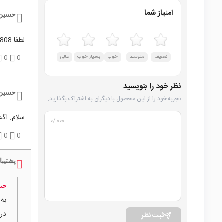
امتیاز شما
حسین
لطفا KBU808 هم بیارین
ضعیف
متوسط
خوب
بسیار خوب
عالی
0
0
نظر خود را بنویسید
حسین
تجربه خود را از این محصول با دیگران به اشتراک بگذارید.
سلام. اگه به جای KBU808 از پل دیود
۰
/۱۰۰۰
0
0
پشتیبا
حس
ثبت نظر