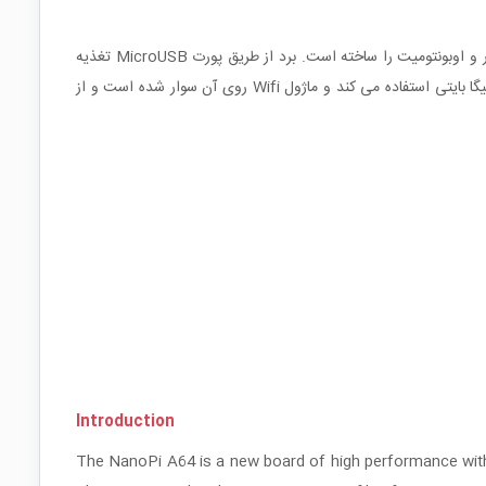
محصول فرندلی آرم با پردازنده 64 بیتی چهار هسته ای کرتکس A53 آلوینر است که فرندلی آرم برای آن ایمیج سیستم عامل اوبونتوکور و اوبونتومیت را ساخته است. برد از طریق پورت MicroUSB تغذیه
از رم 1 گیگا بایتی استفاده می کند و ماژول Wifi روی آن سوار شده است و از
Introduction
The NanoPi A64 is a new board of high performance with