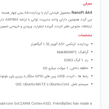
معرفی
NanoPi A64
می گردد همچنین دارای واحد مدیریت توانی با تراشه AXP803 دارد که از پاور آف نرم افزاری پشتیبانی می کند، می باشد.
ارتباطات متنوعی نظیر اترنت، گیرنده اینفرارد، ورودی و خروحی تصویر/ صدا و GPIO پشتیب
مشخصات
پردازنده: کرتکس A51 آلوینز 1.52 گیگاهرتز
گرافیک: Mali400MP2
رم: 1 گیگ DDR3
حافظه داخلی: 1 سوکت میکرو SD
رابط ها: ، اترنت، USB، پین های GPIO سازگار با رزبری پای، بلوتوث و وای فای داخلی
سیستم عامل: Ubuntu-Core با QtE، Ubuntu-MATE
 quad-core SoC(ARM Cortex-A53). FriendlyElec has made a