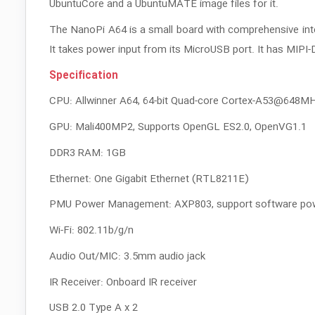
UbuntuCore and a UbuntuMATE image files for it.
The NanoPi A64 is a small board with comprehensive inte
It takes power input from its MicroUSB port. It has MIPI-
Specification
CPU: Allwinner A64, 64-bit Quad-core Cortex-A53@648M
GPU: Mali400MP2, Supports OpenGL ES2.0, OpenVG1.1
DDR3 RAM: 1GB
Ethernet: One Gigabit Ethernet (RTL8211E)
PMU Power Management: AXP803, support software pow
Wi-Fi: 802.11b/g/n
Audio Out/MIC: 3.5mm audio jack
IR Receiver: Onboard IR receiver
USB 2.0 Type A x 2