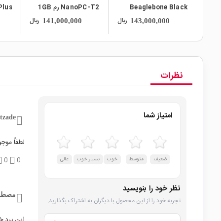
Beaglebone Black
NanoPC-T2 رم 1GB
BB-Black TI Cortex-
دارای خروجی تصویر به
ریال
ریال
141,000,000
143,000,000
A8 Rev.C
همراه بلوتوث و وایفای
به هم
داخلی
داخل
نظرات
امتیاز شما
tzade
لطفاً موجو
ضعیف
متوسط
خوب
بسیار خوب
عالی
0
0
نظر خود را بنویسید
مصطف
تجربه خود را از این محصول با دیگران به اشتراک بگذارید.
این برد 