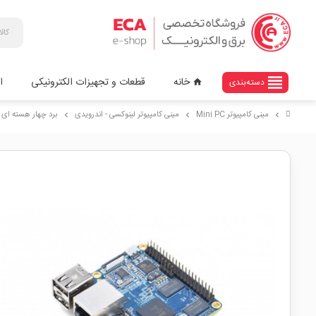
view_headline
خانه
قطعات و تجهیزات الکترونیکی
ا
دسته‌بندی
home
مینی کامپیوتر Mini PC
مینی کامپیوتر لینوکسی - اندرویدی
برد چهار هسته ای NanoPi A64
chevron_right
chevron_right
chevron_right