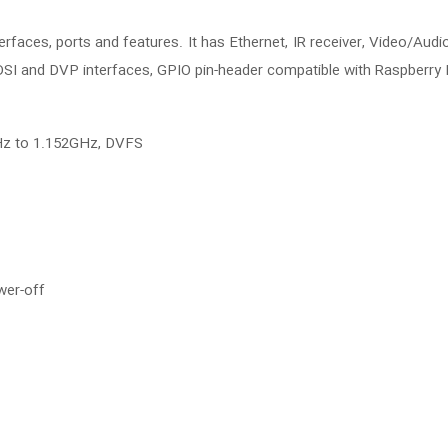
rfaces, ports and features. It has Ethernet, IR receiver, Video/Aud
DSI and DVP interfaces, GPIO pin-header compatible with Raspberry P
Hz to 1.152GHz, DVFS
er-off