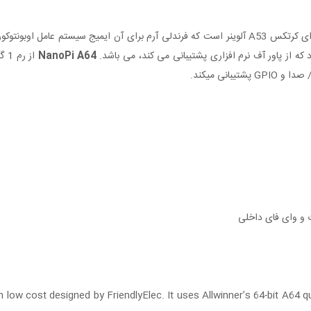
NanoPi A64
انی میکند.
 low cost designed by FriendlyElec. It uses Allwinner’s 64-bit A64