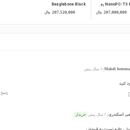
NanoPC-T3 Plus رم
Beaglebone Black
2GB دارای خروجی تصویر
BB-Black TI Cortex-
ریال
ریال
207,520,000
207,000,000
راه بلوتوث و وایفای
A8 Rev.C
ی
Mahdi hemma
3 سال پیش
|
د کنید
پاسخ
ی اسکندری
7 سال پیش
خریدار
|
خیلی عالیه نسبت به قیمتش