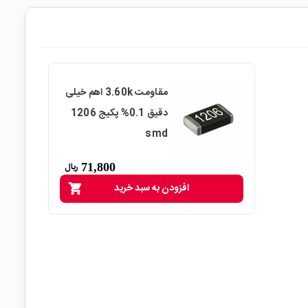
مقاومت 3.60k اهم خیلی
دقیق 0.1% پکیج 1206
smd
71,800
ریال
افزودن به سبد خرید
shopping_cart